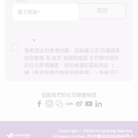
確認
電子郵箱*
我希望收到香港快運、其聯屬公司 同屬國泰
航空集團 及/或其 營銷和推廣 合作夥伴提供
的任何票價優惠、特別推廣和最新資訊（統
稱「香港快運市場營銷和推廣）。我確認已
閱讀並了解香港快運的
私隱政策
，並同意香
港快運使用上述個人資料和任何過往交易記
錄進行直接市場營銷和推廣。我知悉在未經
追蹤我們的社交媒體帳號
我的同意下，香港快運不會使用我的個人資
料作直接營銷和推廣用途。詳情請參閱香港
快運的
私隱政策
。
Copyright © 2026 Hong Kong Express 
Airways Limited. 
沪ICP备2023024004号-1