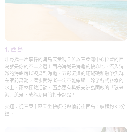
1. 西島
想尋找一片寧靜的海島天堂嗎？位於三亞灣中心位置的西
島就是你的不二之選！西島海域是海龜的棲息地，潛入清
澈的海底可以觀賞到海龜、五彩斑斕的珊瑚礁和熱帶魚群
在眼前舞動，潛水愛好者一定不能錯過！除了各式各樣的
水上、雨林探險活動，西島更有與蜈支洲島同款的「玻璃
海」美景，成為新興的打卡熱點！
交通：從三亞市區乘坐快艇或遊輪前往西島，航程約30分
鐘。