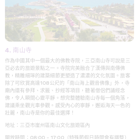
4. 南山寺
作為中國其中一個最大的佛教寺院，三亞南山寺可說是三
亞必去的旅遊景點之一。寺院完美融合了漢傳與南傳佛
教，精雕細琢的建築細節更塑造了濃濃的文化氛圍。旅客
除了可欣賞高達108公尺的「南山海上觀音佛像」外，寺
廟內還有參拜、求籤、抄經等項目，聽著僧侶們誦經念
佛，令人瞬間心靈平靜。想完整體驗南山寺每一個角落，
建議乘坐觀光車參觀。感受內心的寧靜，邂逅海天一色的
壯麗，南山寺是你的最佳選擇！
地址：三亞市崖州區南山文化旅遊區內
開放時間：08:00 - 17:00（特殊節假日時間會有調整）