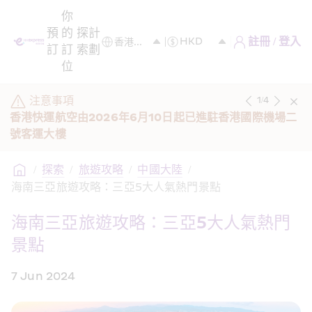
你
預
的
探
計
註冊 / 登入
訂
訂
索
劃
位
注意事項
1
/
4
香港快運航空由2026年6月10日起已進駐香港國際機場二
號客運大樓
/
探索
/
旅遊攻略
/
中國大陸
/
海南三亞旅遊攻略：三亞5大人氣熱門景點
海南三亞旅遊攻略：三亞5大人氣熱門
景點
7 Jun 2024