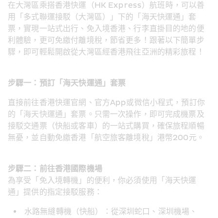
在大灣區乘搭香港快運（HK Express）航班時，可以善
用「多式聯運接駁（大灣區）」下的「海天快運通」套
票，實現一站式出行、免入境香港、行李直掛目的地的便
利體驗，更可免繳付離境稅，節省更多！跟著以下簡單步
驟，即可輕鬆開啟從大灣區經香港飛往亞洲的精彩旅程！ 
步驟一：預訂「海天快運通」套票
直接前往香港快運官網、官方App或微信小程式，預訂你
的「海天快運通」套票。只需一次操作，即可完成機票及
接駁交通票（快船或客車）的一站式購買，確保旅程順暢
無憂，並自動免繳香港「航空旅客離境稅」港幣200元。
步驟二：前往香港國際機場
為享受「免入境轉機」的便利，你必須使用「海天快運
通」提供的指定接駁服務：
水路無縫轉機（快船）：從深圳蛇口、深圳機場、