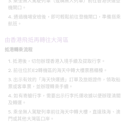
乘坐無人駕駛列車（或稱無人列車）前往香港快運登
機閘口。
通過機場安檢後，即可輕鬆前往登機閘口，準備搭乘
航班。
由香港飛抵再轉往大灣區
抵港轉乘流程
抵港後，切勿辦理香港入境手續及提取行李。
前往位於E2轉機區的海天中轉大樓票務櫃檯。
出示有效的「海天快運通」訂單及旅遊證件，領取船
票或客車票，並辦理轉乘手續。
如有寄艙行李，需要出示行李托運收據以便辦理清關
及轉運。
乘坐無人駕駛列車前往海天中轉大樓，直達珠海、澳
門或其他大灣區口岸。