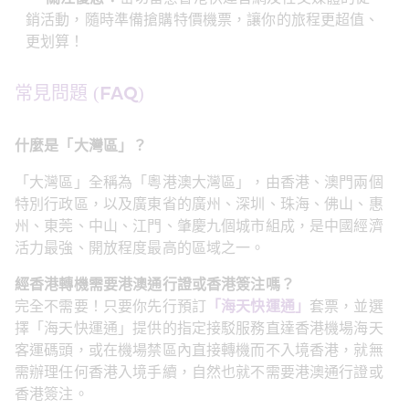
銷活動，隨時準備搶購特價機票，讓你的旅程更超值、
更划算！
常見問題 (FAQ)
什麼是「大灣區」？
「大灣區」全稱為「粵港澳大灣區」，由香港、澳門兩個
特別行政區，以及廣東省的廣州、深圳、珠海、佛山、惠
州、東莞、中山、江門、肇慶九個城市組成，是中國經濟
活力最強、開放程度最高的區域之一。
經香港轉機需要港澳通行證或香港簽注嗎？
完全不需要！只要你先行預訂
「海天快運通」
套票，並選
擇「海天快運通」提供的指定接駁服務直達香港機場海天
客運碼頭，或在機場禁區內直接轉機而不入境香港，就無
需辦理任何香港入境手續，自然也就不需要港澳通行證或
香港簽注。