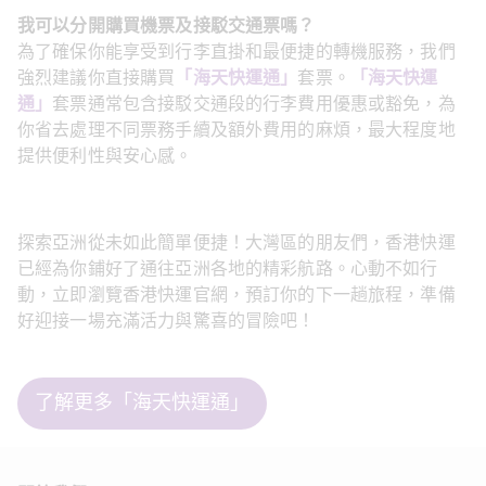
我可以分開購買機票及接駁交通票嗎？
為了確保你能享受到行李直掛和最便捷的轉機服務，我們
強烈建議你直接購買
「海天快運通」
套票。
「海天快運
通」
套票通常包含接駁交通段的行李費用優惠或豁免，為
你省去處理不同票務手續及額外費用的麻煩，最大程度地
提供便利性與安心感。
探索亞洲從未如此簡單便捷！大灣區的朋友們，香港快運
已經為你鋪好了通往亞洲各地的精彩航路。心動不如行
動，立即瀏覽香港快運官網，預訂你的下一趟旅程，準備
好迎接一場充滿活力與驚喜的冒險吧！ 
了解更多「海天快運通」