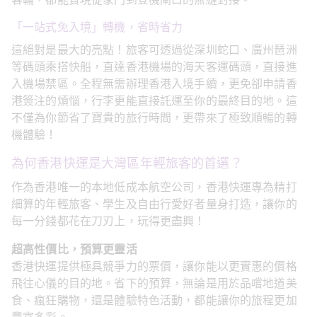
客輪，都能實現從家門到登機閘口的無縫對接。
「一站式免入境」轉機，省時省力
這絕對是最大的亮點！旅客可透過從深圳蛇口、廣州琶洲
等碼頭乘搭快船，直達香港機場的海天客運碼頭，直接進
入機場禁區。全程無需辦理香港入境手續，更免卻申請香
港簽注的煩惱，行李更能直接託運至你的最終目的地。這
不僅為你節省了寶貴的旅行時間，更帶來了極致順暢的轉
機體驗！
為何香港快運是大灣區年輕旅客的首選？
作為香港唯一的本地低成本航空公司，香港快運專為精打
細算的年輕旅客、學生及自由行愛好者量身打造，讓你的
每一分錢都花在刀刃上，玩得更盡興！
超高性價比，預算更靈活
香港快運提供極具競爭力的票價，讓你能以更實惠的價格
飛往心儀的目的地。省下的預算，無論是用於品嚐地道美
食、瘋狂購物，還是體驗特色活動，都能讓你的旅程更加