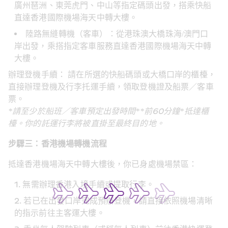
廣州琶洲、東莞虎門、中山等指定碼頭出發，搭乘快船
直達香港國際機場海天中轉大樓。
陸路無縫轉機（客車）：從港珠澳大橋珠海/澳門口
岸出發，乘搭指定客車服務直達香港國際機場海天中轉
大樓。
辦理登機手續： 請在所選的快船碼頭或大橋口岸的櫃檯，
直接辦理登機及行李托運手續，領取登機證及船票／客車
票。
*請至少於船班／客車預定出發時間**前60分鐘*抵達櫃
檯。你的託運行李將被直掛至最終目的地。
步驟三：香港機場轉機流程
抵達香港機場海天中轉大樓後，你已身處機場禁區：
無需辦理香港入境手續或提取行李。
若已在出發口岸完成預辦登機，請直接依照機場清晰
的指示前往主客運大樓。