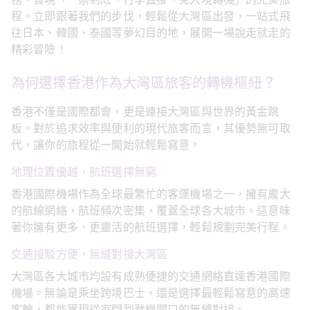
務，實現「一票到底、行李直掛、免入境轉機」的完美旅
程。立即跟著我們的步伐，輕鬆從大灣區出發，一站式飛
往日本、韓國、泰國等夢幻目的地，展開一場說走就走的
精彩冒險！
為何選擇香港作為大灣區旅客的轉機樞紐？
香港不僅是國際都會，更是連接大灣區與世界的黃金跳
板。對於追求效率與便利的現代旅客而言，其優勢無可取
代，讓你的旅程從一開始就輕鬆寫意。
地理位置優越，航班選擇無窮
香港國際機場作為全球最繁忙的客運機場之一，擁有龐大
的航線網絡，航班頻次密集，覆蓋全球各大城市。這意味
著你擁有更多、更靈活的航班選擇，輕鬆規劃完美行程。
交通接駁方便，無縫對接大灣區
大灣區各大城市均設有成熟便捷的交通網絡直達香港國際
機場。無論是乘坐跨境巴士，還是選擇最輕鬆寫意的高速