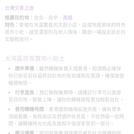
台灣文青之旅
推薦目的地：
台北
、
台中
、
高雄
特色：
穿梭在充滿驚喜的文創小店，品嚐地道美味的特色
夜市小吃，感受濃厚的在地人情味，開啟一場說走就走的
文藝輕旅行。
大灣區旅客實用小貼士
證件準備：
雖然轉機無需入境香港，但請務必確保
你已辦妥前往最終目的地的有效護照及簽證，確保旅途
暢通無阻。
行李直掛：
預訂聯程機票時，請確認行李可以直掛
至目的地。輕裝上陣，讓你的轉機過程更加輕鬆自在。
善用轉機時間：
香港國際機場設施完善，擁有眾多
頂級餐廳、免稅商店及舒適的休息區。不妨預留一些時
間，讓轉機時光也成為旅程中值得享受的一部分。
關注優惠：
密切留意香港快運官網及社交媒體的促