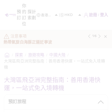
你
預
的
探
計
註冊 / 登入
訂
訂
索
劃
位
注意事項
1
/
6
熱帶氣旋白海豚正逼近寧波
/
探索
/
旅遊攻略
/
中國大陸
/
大灣區飛亞洲完整指南：善用香港快運，一站式免入境轉
機 
大灣區飛亞洲完整指南：善用香港快
運，一站式免入境轉機
預訂旅程