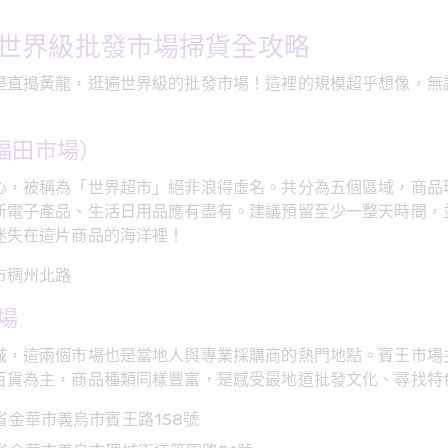
世界級批發市場掃貨全攻略
是直搗黃龍，逛遍世界級的批發市場！這裡的規模超乎想像，無
福田市場）
心，被稱為「世界超市」絕非浪得虛名。共分為五個區域，商品
新電子產品、生活日用品應有盡有。建議預留至少一整天時間，
迷失在這片商品的海洋裡！
市稠州北路
場
城，這兩個市場也是當地人與專業採購商的熱門地點。賓王市場
百貨為主，商品種類同樣豐富，是感受最地道批發文化、尋找特
省金華市義烏市賓王路158號