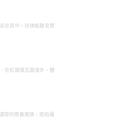
。走在其中，彷彿能聽見歷
裝，在紅牆黃瓦間漫步，體
了濃厚的懷舊風情，是拍攝