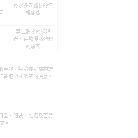
尋求多元體驗的年
烏
輕旅客
專注購物的採購
者、喜歡慢活體驗
的旅客
的寧靜。無論你是購物達
訂香港快運航空的機票，
用品、服裝、鞋帽及百貨
交。