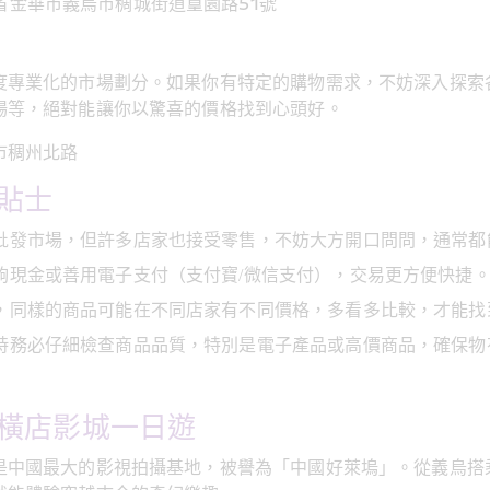
省金華市義烏市稠城街道篁園路51號
度專業化的市場劃分。如果你有特定的購物需求，不妨深入探索
場等，絕對能讓你以驚喜的價格找到心頭好。
市稠州北路
貼士
批發市場，但許多店家也接受零售，不妨大方開口問問，通常都
夠現金或善用電子支付（支付寶/微信支付），交易更方便快捷
，同樣的商品可能在不同店家有不同價格，多看多比較，才能找
時務必仔細檢查商品品質，特別是電子產品或高價商品，確保物
橫店影城一日遊
是中國最大的影視拍攝基地，被譽為「中國好萊塢」。從義烏搭