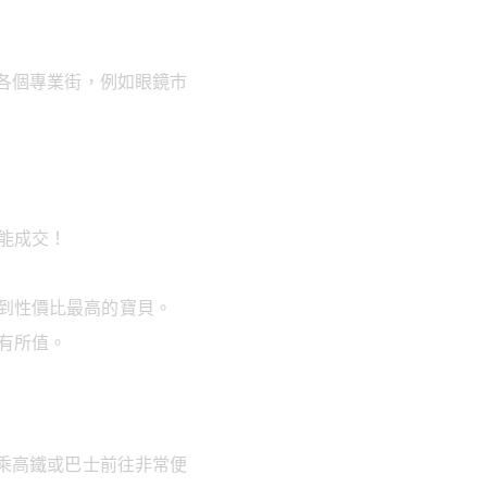
各個專業街，例如眼鏡市
能成交！
。
到性價比最高的寶貝。
有所值。
乘高鐵或巴士前往非常便