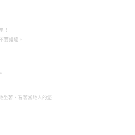
星！
不要錯過。
。
地坐著，看著當地人的悠