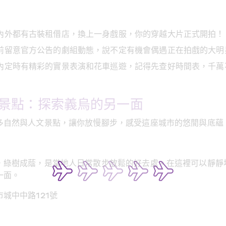
內外都有古裝租借店，換上一身戲服，你的穿越大片正式開拍！
前留意官方公告的劇組動態，說不定有機會偶遇正在拍戲的大明
內定時有精彩的實景表演和花車巡遊，記得先查好時間表，千萬
景點：探索義烏的另一面
多自然與人文景點，讓你放慢腳步，感受這座城市的悠閒與底蘊
，綠樹成蔭，是當地人日常散步放鬆的好去處。在這裡可以靜靜
一面。
城中中路121號