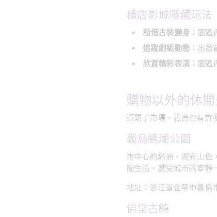
橫店影城隱藏玩法
租借古裝變身：
園區
追蹤劇組動態：
出發
欣賞精彩表演：
園區
購物以外的休閒
逛累了市場，義烏也有許
義烏綉湖公園
市中心的綠洲，湖光山色
閒生活，感受城市的寧靜
地址：浙江省金華市義烏市
佛堂古鎮