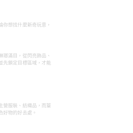
論你想找什麼新奇玩意，
琳瑯滿目，從閃亮飾品、
並先鎖定目標區域，才能
主營服裝、紡織品，而篁
色好物的好去處。