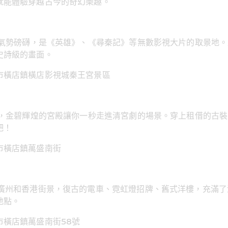
就能體驗穿越古今的奇幻樂趣。
造，氣勢磅礴，是《英雄》、《尋秦記》等無數影視大片的取景地
史詩級的畫面。
市橫店鎮橫店影視城秦王宮景區
仿建，金碧輝煌的宮殿讓你一秒走進清宮劇的場景。穿上租借的古
吧！
市橫店鎮萬盛南街
的廣州和香港街景，復古的電車、霓虹燈招牌、舊式洋樓，充滿
地點。
市橫店鎮萬盛南街58號