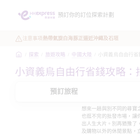
預訂
你的訂位
探索
計劃
注意事項
熱帶氣旋白海豚正逼近沖繩及石垣
/
探索
/
旅遊攻略
/
中國大陸
/
小資義烏自由行省
小資義烏自由行省錢攻略：
預訂旅程
想來一趟與別不同的尋寶
也逛不完的批發市場，讓
出人生大片。別再猶豫了
及購物以外的休閒景點，立