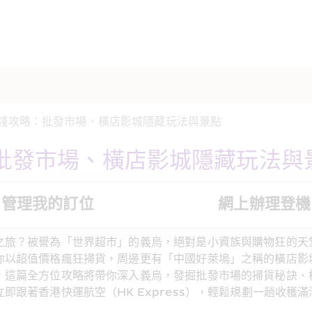
錢攻略：批發市場、橫店影城隱藏玩法與景點  
批發市場、橫店影城隱藏玩法與
管理我的訂位
網上辦理登機
之旅？被譽為「世界超市」的義烏，絕對是小資族與購物狂的天
你以超值價格瘋狂掃貨，周邊更有「中國好萊塢」之稱的橫店影
，這篇全方位攻略將帶你深入義烏，發掘批發市場的掃貨秘訣、
即跟著香港快運航空（HK Express），輕鬆規劃一趟收穫