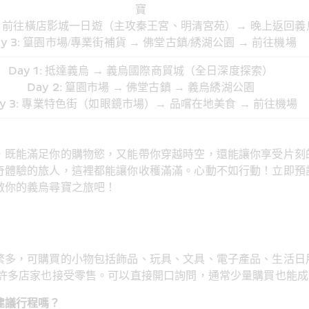
寶
 2: 前往橫店影城一日遊（主攻秦王宮、明清宮苑）→ 晚上返回義
ay 3: 篁園市場/專業街補貨 → 佛堂古鎮/綉湖公園 → 前往機場
Day 1: 抵達義烏 → 義烏國際商貿城（全日深度探索）
Day 2: 篁園市場 → 佛堂古鎮 → 義烏綉湖公園
ay 3: 專業特色街（如眼鏡市場）→ 品嚐在地美食 → 前往機場
，既能滿足你的購物慾，又能帶你穿越時空，還能讓你享受片刻
奇體驗的旅人，這裡都能讓你收穫滿滿。心動不如行動！立即預
啟你的義烏尋寶之旅吧！
繁多，可購買的小物包括飾品、玩具、文具、電子產品、生活日
但許多店家也接受零售。可以直接開口詢問，通常少量購買也能成
建議行程嗎？