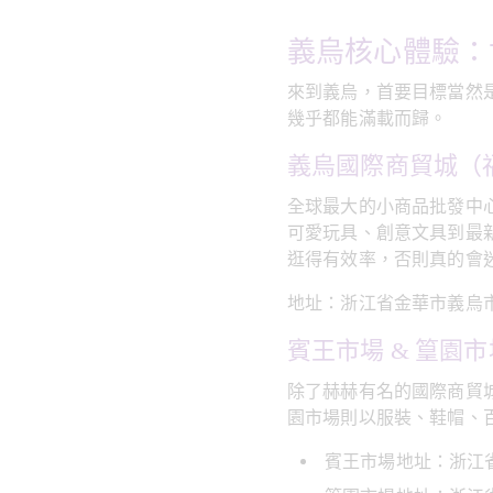
義烏核心體驗：
來到義烏，首要目標當然
幾乎都能滿載而歸。
義烏國際商貿城（
全球最大的小商品批發中
可愛玩具、創意文具到最
逛得有效率，否則真的會
地址：浙江省金華市義烏
賓王市場 & 篁園市
除了赫赫有名的國際商貿
園市場則以服裝、鞋帽、
賓王市場地址：浙江