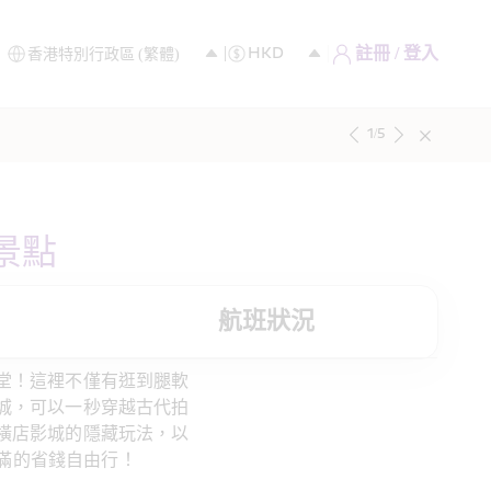
註冊 / 登入
1
/
5
景點
航班狀況
堂！這裡不僅有逛到腿軟
城，可以一秒穿越古代拍
橫店影城的隱藏玩法，以
滿滿的省錢自由行！