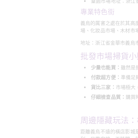
篁園市場地址：浙江
專業特色街
義烏的厲害之處在於其高
場、化妝品市場、木材市
地址：浙江省金華市義烏
批發市場掃貨小
少量也能買：
雖然是
付款超方便：
準備足
貨比三家：
市場極大
仔細檢查品質：
購買
周邊隱藏玩法：
距離義烏不遠的橫店影城