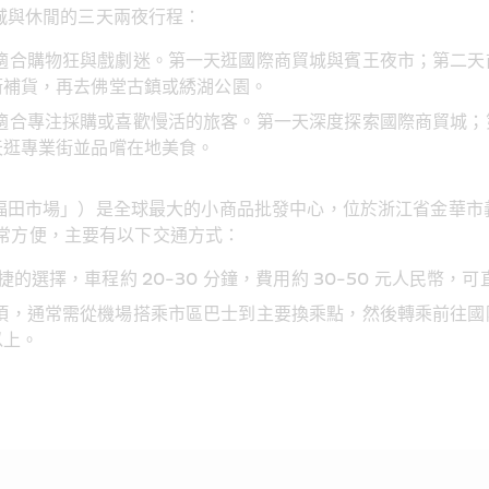
城與休閒的三天兩夜行程：
適合購物狂與戲劇迷。第一天逛國際商貿城與賓王夜市；第二天
街補貨，再去佛堂古鎮或綉湖公園。
適合專注採購或喜歡慢活的旅客。第一天深度探索國際商貿城；
天逛專業街並品嚐在地美食。
福田市場」）是全球最大的小商品批發中心，位於浙江省金華市
城非常方便，主要有以下交通方式：
捷的選擇，車程約 20-30 分鐘，費用約 30-50 元人民幣，
項，通常需從機場搭乘市區巴士到主要換乘點，然後轉乘前往國
以上。