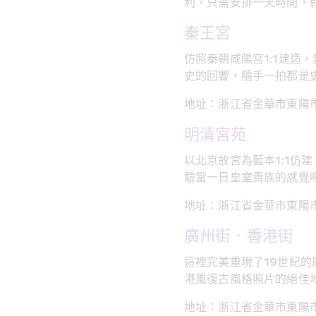
利，只需安排一天時間，
秦王宮
仿照秦朝咸陽宮1:1建
史的回響，隨手一拍都是
地址：浙江省金華市東陽
明清宮苑
以北京故宮為藍本1:1
驗當一日皇室貴族的感覺
地址：浙江省金華市東陽
廣州街．香港街
這裡完美重現了19世紀
港風復古風格照片的絕佳
地址：浙江省金華市東陽