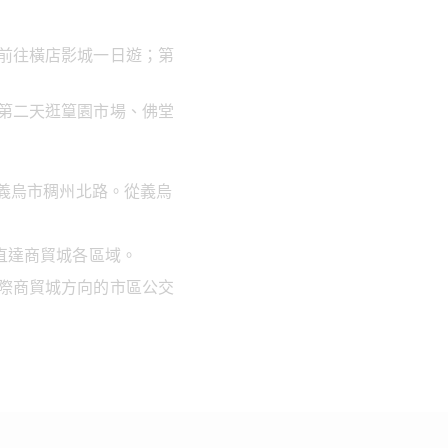
前往橫店影城一日遊；第
第二天逛篁園市場、佛堂
義烏市稠州北路。從義烏
可直達商貿城各區域。
際商貿城方向的市區公交