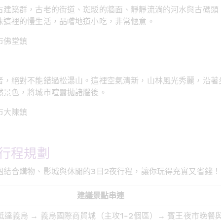
古建築群，古老的街道、斑駁的牆面、靜靜流淌的河水與古碼頭
味這裡的慢生活，品嚐地道小吃，非常愜意。
市佛堂鎮
者，絕對不能錯過松瀑山。這裡空氣清新，山林風光秀麗，沿著
然景色，將城市喧囂拋諸腦後。
市大陳鎮
行程規劃
個結合購物、影城與休閒的3日2夜行程，讓你玩得充實又省錢！
建議景點串連
1: 抵達義烏 → 義烏國際商貿城（主攻1-2個區）→ 賓王夜市晚餐