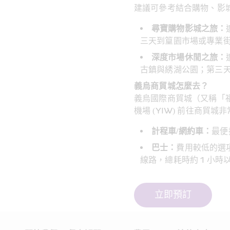
建議可參考結合購物、影
尋寶購物影城之旅：
三天到篁園市場或專業
深度市場休閒之旅：
古鎮與綉湖公園；第三
義烏商貿城怎麼去？
義烏國際商貿城（又稱「
機場 (YIW) 前往商貿
計程車/網約車：
最便
巴士：
費用較低的選
線路，總耗時約 1 小時
立即預訂