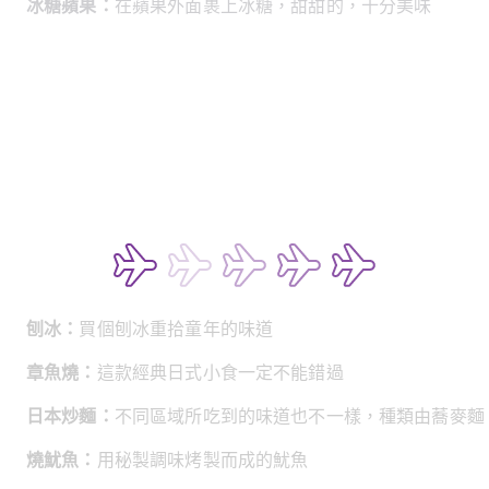
冰糖蘋果：
在蘋果外面裹上冰糖，甜甜的，十分美味
刨冰：
買個刨冰重拾童年的味道
章魚燒：
這款經典日式小食一定不能錯過
日本炒麵：
不同區域所吃到的味道也不一樣，種類由蕎麥麵
燒魷魚：
用秘製調味烤製而成的魷魚