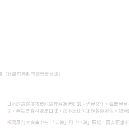
結束（具體可參照店鋪營業資訊）
日本的路邊攤夜市能被理解為流動的居酒屋文化。每間屋台
主，無論是食材還是口味，都不比任何正規餐廳遜色。福岡
福岡﻿
屋台大多集中在 「天神」和「中洲」區域。兩者距離不