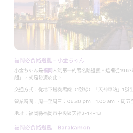
福岡必食路邊攤 - 小金ちゃん
小金ちゃん是
福岡
人氣第一的著名路邊攤。這裡從196
麵」，就是發源於此。
交通方式：從地下鐵機場線（1號線）「天神車站」1號出
營業時間：周一至周三：06:30 pm—1:00 am 、周五至
地址：福岡縣福岡市中央區天神2-14-13
福岡必食路邊攤 - Barakamon