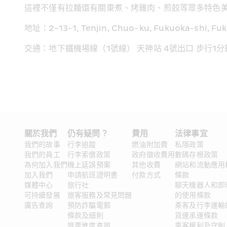
這裡不僅有拉麵還有關東煮、烤雞肉、煎餃等眾多特色
地址：2-13-1, Tenjin, Chuo-ku, Fukuoka-shi, Fu
交通：地下鐵機場線（1號線） 天神站 4號出口 步行1分
關於我們
仍有疑問？ 
費用
法律事宜
我們的故事
行李追蹤
燃油附加費
私隱政策
我們的員工
行李索償政策
政府徵收費用
數碼存根政策
為何加入我們
機上延誤預案
其他收費
網站和流動應用
加入我們
申請航班證明書
付款方式
條款
媒體中心
旅行社
聊天機器人和即
可持續發展
旅客服務及常見問題
的使用條款
廣告查詢
預防詐騙電郵
乘客及行李運輸
條款及細則
貨運承運條款
退票進度查詢
乘客權利及守則