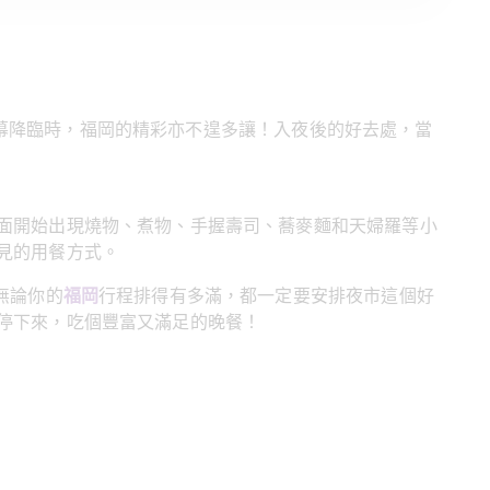
幕降臨時，福岡的精彩亦不遑多讓！入夜後的好去處，當
面開始出現燒物、煮物、手握壽司、蕎麥麵和天婦羅等小
見的用餐方式。
無論你的
福岡
行程排得有多滿，都一定要安排夜市這個好
停下來，吃個豐富又滿足的晚餐！