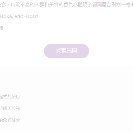
美食，川流不息的人群和美食的香氣亦體現了
福岡
屋台別樹一格
kuoka, 810-0001
鐘
探索福岡
程式的使用
時聊天服務
的承運條款