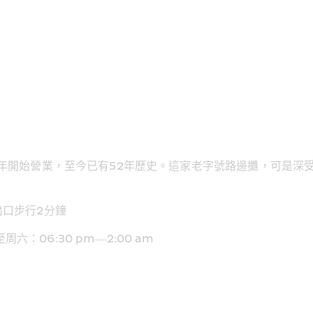
7年開始營業，至今已有52年歷史。這家老字號路邊攤，可是深
口步行2分鐘 
周六：06:30 pm—2:00 am