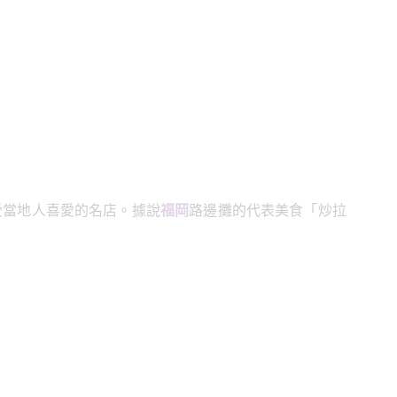
受當地人喜愛的名店。據說
福岡
路邊攤的代表美食「炒拉