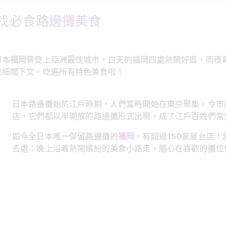
找必食路邊攤美食
日本
福岡
曾登上亞洲最佳城市。白天的福岡四處熱鬧好逛，而夜
來細閱下文，吃遍所有特色美食啦！
日本路邊攤始於江戶時期，人們當時開始在東京聚集，令市
店，它們都以半開放的路邊攤形式出現，成了江戶百姓們常
如今全日本唯一保留路邊攤的
福岡
，有超過150家屋台店！
去處：晚上沿着熱鬧繽紛的美食小路走，隨心在喜歡的攤位