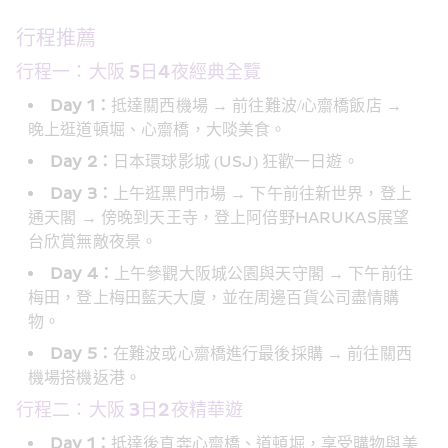
行程推薦
行程一：大阪 5日4夜經典全覽
Day 1：
抵達關西機場 → 前往難波/心齋橋飯店 → 
晚上逛道頓堀、心齋橋，大啖美食。
Day 2：
日本環球影城 (USJ) 狂歡一日遊。
Day 3：
上午逛黑門市場 → 下午前往新世界，登上
通天閣 → 傍晚到天王寺，登上阿倍野HARUKAS展望
台欣賞無敵夜景。
Day 4：
上午參觀大阪城公園與天守閣 → 下午前往
梅田，登上梅田藍天大廈，並在周邊百貨公司盡情購
物。
Day 5：
在難波或心齋橋進行最後採購 → 前往關西
機場搭機返港。
行程二：大阪 3日2夜精華遊
Day 1：
抵達後直奔心齋橋、道頓堀，享受購物與美