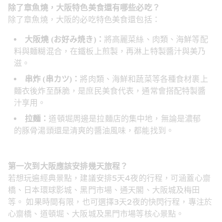
除了章魚燒，大阪特色美食還有哪些必吃？
除了章魚燒，大阪的必吃特色美食還包括：
大阪燒 (お好み焼き)：
將高麗菜絲、肉類、海鮮等配
料與麵糊混合，在鐵板上煎製，再淋上特製醬汁與美乃
滋。
串炸 (串カツ)：
將肉類、海鮮和蔬菜等各種食材裹上
麵衣後炸至酥脆，是庶民美食代表，通常會搭配特製醬
汁享用。
拉麵：
道頓堀周邊是拉麵店的集中地，無論是濃郁
的豚骨湯頭還是清爽的醬油風味，都能找到。
第一次到大阪應該安排幾天旅程？
若想玩遍經典景點，建議安排5天4夜的行程，可涵蓋心齋
橋、日本環球影城、黑門市場、通天閣、大阪城及梅田
等。 如果時間有限，也可選擇3天2夜的快閃行程，專注於
心齋橋、道頓堀、大阪城及黑門市場等核心景點。