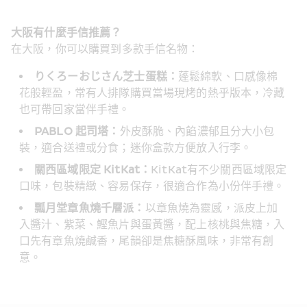
大阪有什麼手信推薦？
在大阪，你可以購買到多款手信名物：
りくろーおじさん芝士蛋糕：
蓬鬆綿軟、口感像棉
花般輕盈，常有人排隊購買當場現烤的熱乎版本，冷藏
也可帶回家當伴手禮。
PABLO 起司塔：
外皮酥脆、內餡濃郁且分大小包
裝，適合送禮或分食；迷你盒款方便放入行李。
關西區域限定 KitKat：
KitKat有不少關西區域限定
口味，包裝精緻、容易保存，很適合作為小份伴手禮。
瓢月堂章魚燒千層派：
以章魚燒為靈感，派皮上加
入醬汁、紫菜、鰹魚片與蛋黃醬，配上核桃與焦糖，入
口先有章魚燒鹹香，尾韻卻是焦糖酥風味，非常有創
意。