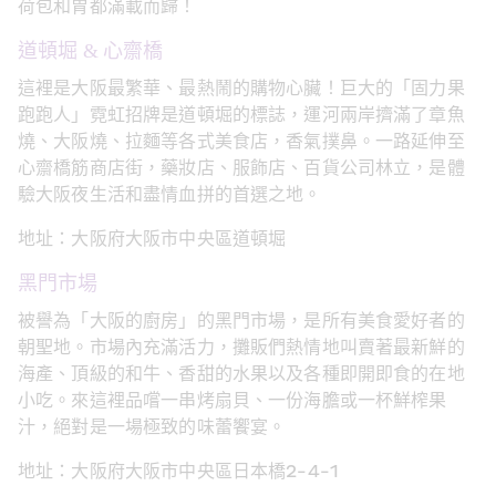
荷包和胃都滿載而歸！
道頓堀 & 心齋橋
這裡是大阪最繁華、最熱鬧的購物心臟！巨大的「固力果
跑跑人」霓虹招牌是道頓堀的標誌，運河兩岸擠滿了章魚
燒、大阪燒、拉麵等各式美食店，香氣撲鼻。一路延伸至
心齋橋筋商店街，藥妝店、服飾店、百貨公司林立，是體
驗大阪夜生活和盡情血拼的首選之地。
地址：大阪府大阪市中央區道頓堀
黑門市場
被譽為「大阪的廚房」的黑門市場，是所有美食愛好者的
朝聖地。市場內充滿活力，攤販們熱情地叫賣著最新鮮的
海產、頂級的和牛、香甜的水果以及各種即開即食的在地
小吃。來這裡品嚐一串烤扇貝、一份海膽或一杯鮮榨果
汁，絕對是一場極致的味蕾饗宴。
地址：大阪府大阪市中央區日本橋2-4-1