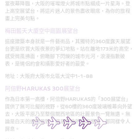
當夜幕降臨，大阪的璀璨燈火將城市點綴成一片星海。登
上高空展望台，將這片迷人的景色盡收眼底，為你的旅程
畫上完美句點。
梅田藍天大廈空中庭園展望台
這座建築本身就是一件藝術品，其獨特的360度露天展望
台更是欣賞大阪夜景的夢幻地點。站在離地173米的高空，
感受微風拂面，俯瞰腳下閃爍的城市光河，浪漫指數破
表，是情侶約會和攝影愛好者的最愛。
地址：大阪府大阪市北區大淀中1-1-88
阿倍野HARUKAS 300展望台
作為日本第一高樓，阿倍野HARUKAS的「300展望台」
提供了無可比擬的視野。從60樓的360度玻璃帷幕向外望
去，大阪平原乃至整個關西地區的壯麗景色一覽無遺。無
論是白天的遼闊景致，還是夜晚的璀璨燈海，都同樣令人
屏息。