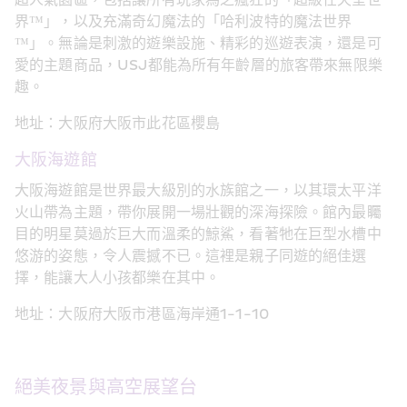
超人氣園區，包括讓所有玩家為之瘋狂的「超級任天堂世
界™」，以及充滿奇幻魔法的「哈利波特的魔法世界
™」。無論是刺激的遊樂設施、精彩的巡遊表演，還是可
愛的主題商品，USJ都能為所有年齡層的旅客帶來無限樂
趣。
地址：大阪府大阪市此花區櫻島
大阪海遊館
大阪海遊館是世界最大級別的水族館之一，以其環太平洋
火山帶為主題，帶你展開一場壯觀的深海探險。館內最矚
目的明星莫過於巨大而溫柔的鯨鯊，看著牠在巨型水槽中
悠游的姿態，令人震撼不已。這裡是親子同遊的絕佳選
擇，能讓大人小孩都樂在其中。
地址：大阪府大阪市港區海岸通1-1-10
絕美夜景與高空展望台