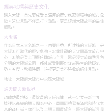
經典地標與歷史文化
踏入大阪，首先要感受其深厚的歷史底蘊與獨特的城市象
徵。這些景點不僅是打卡熱點，更是認識大阪故事的最佳
起點。
大阪城
作為日本三大名城之一，由豐臣秀吉所建造的大阪城，是
大阪無可取代的歷史象徵。宏偉壯觀的天守閣矗立於市中
心，無論是登上頂層俯瞰城市全景，還是漫步於四季景色
分明的大阪城公園，都能感受到那份穿越時空的磅礴氣
勢。春櫻、秋楓時節，這裡更是美不勝收的絕佳景點。
地址：大阪府大阪市中央區大阪城
通天閣與新世界
想體驗最地道、最懷舊的大阪風情，就一定要來新世界！
這裡以高聳的通天閣為中心，周圍環繞著充滿昭和時代氣
息的商店街。你可以登上通天閣展望台，將大阪的街景盡