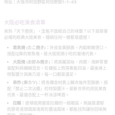
地址：大阪市阿倍野區阿倍野筋1-1-43
大阪必吃美食清單
來到「天下廚房」，怎能不放縱自己的味蕾？以下是遊客
必嚐的經典大阪美食，錯過任何一樣都是遺憾！
章魚燒 (たこ焼き)：
外皮金黃酥脆，內餡軟嫩燙口，
搭配Q彈的章魚塊，是大阪街頭小吃的靈魂代表。
大阪燒 (お好み焼き)：
將高麗菜絲、肉類、海鮮等豐
富配料與麵糊混合，在鐵板上煎得香氣四溢，最後淋上
特製醬汁與美乃滋，每一口都是滿足。
串炸 (串カツ)：
將各種食材裹上麵衣後炸至酥脆，搭
配「禁止二次沾醬」的特製醬汁，是新世界的庶民美食
代表，最適合配上一杯冰涼啤酒。
拉麵：
道頓堀周邊是拉麵的一級戰區，無論是濃郁
的豚骨湯頭還是清爽的醬油風味，都能找到讓你回味無