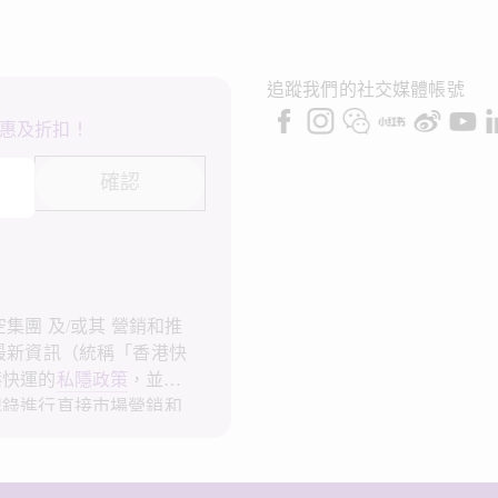
追蹤我們的社交媒體帳號
惠及折扣！
確認
集團 及/或其 營銷和推
最新資訊（統稱「香港快
港快運的
私隱政策
，並同
記錄進行直接市場營銷和
會使用我的個人資料作直
隱政策
。