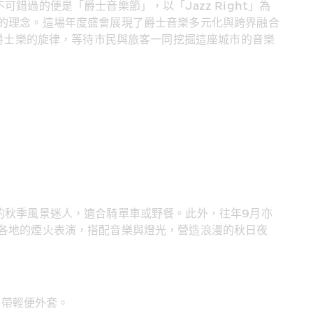
錯過的便是「爵士音樂節」，以「Jazz Right」為
的理念。這場年度盛會展現了爵士音樂多元化與跨界融合
著爵士樂的旋律，等待市民與旅客一同挖掘這座城市的音樂
的秋季風景迷人，適合騎單車或野餐。此外，往年9月亦
各地的煙火表演，搭配音樂與燈光，營造浪漫的秋日夜
攜帶輕便外套。