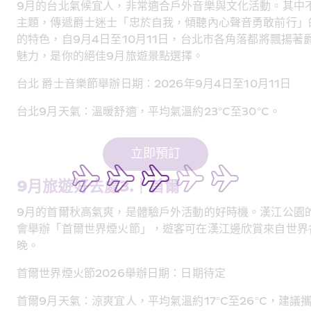
9月的台北氣候宜人，非常適合戶外音樂與文化活動。其中不可
主題，傳遞爵士迷士「忠於自我，傾聽內心聲音勇敢前行」
的特色，自9月4日至10月11日，台北市各角落都將飄揚
魅力，是你的絕佳9月旅遊景點選擇。
台北 爵士音樂節舉辦日期：2026年9月4日至10月11日
台北9月天氣：溫暖舒適，平均氣溫約23°C至30°C。
立即預訂
9月旅遊好去處3.｜首爾 
9月的首爾秋高氣爽，是體驗戶外活動的好時機。漢江公園
會舉辦「首爾世界煙火節」，遊客可在漢江邊欣賞來自世界
晚。
首爾世界煙火節2026舉辦日期：日期待定
首爾9月天氣：涼爽宜人，平均氣溫約17°C至26°C，建議