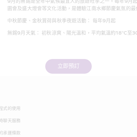
9月的無錫是全年中氣候最宜人的旅遊旺季之一。每年9月
園會及盛大燈會等文化活動，是體驗江南水鄉節慶氣氛的最
中秋節慶、金秋賞荷與秋季夜遊活動： 每年9月起
無錫9月天氣： 初秋涼爽、陽光溫和，平均氣溫約18°C至
立即預訂
程式的使用
時聊天服務
的承運條款