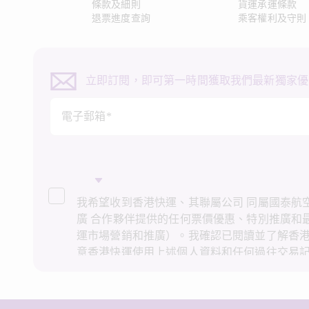
條款及細則
貨運承運條款
退票進度查詢
乘客權利及守則
立即訂閱，即可第一時間獲取我們最新獨家優
電子郵箱*
我希望收到香港快運、其聯屬公司 同屬國泰航空
廣 合作夥伴提供的任何票價優惠、特別推廣和
運市場營銷和推廣）。我確認已閱讀並了解香
意香港快運使用上述個人資料和任何過往交易
推廣。我知悉在未經我的同意下，香港快運不
接營銷和推廣用途。詳情請參閱香港快運的
私