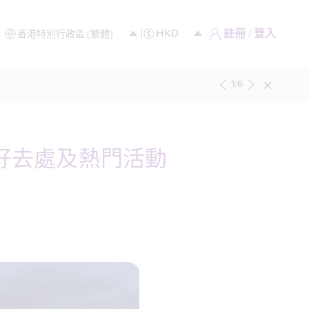
註冊 / 登入
1
/
6
好去處及熱門活動