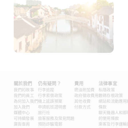
關於我們
仍有疑問？ 
費用
法律事宜
我們的故事
行李追蹤
燃油附加費
私隱政策
我們的員工
行李索償政策
政府徵收費用
數碼存根政策
為何加入我們
機上延誤預案
其他收費
網站和流動應用
加入我們
申請航班證明書
付款方式
條款
媒體中心
旅行社
聊天機器人和即
可持續發展
旅客服務及常見問題
的使用條款
廣告查詢
預防詐騙電郵
乘客及行李運輸