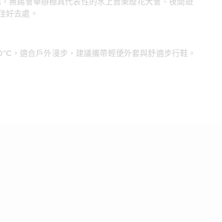
起，無錫會舉辦極具代表性的水上音樂煙花大會、夜間遊
佳好去處。
30°C，適合戶外漫步，建議攜帶輕便外套與舒適步行鞋。