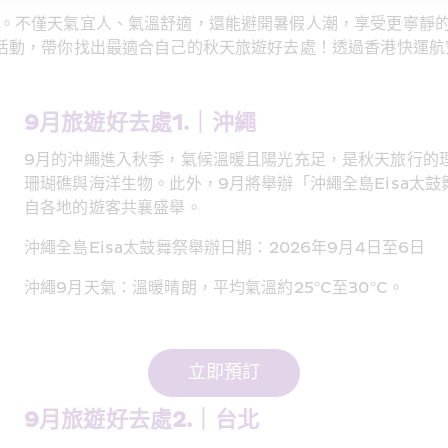
機。不僅天氣宜人、氣溫舒適，還能避開暑假人潮，享受更寧靜
動，帶你找出最適合自己的秋天旅遊好去處！透過香港快運航空（
9月旅遊好去處1.｜沖繩 
9月的沖繩進入秋季，氣候溫暖且陽光充足，是秋天旅行的
珊瑚礁與海洋生物。此外，9月將舉辦「沖繩全島Eisa太
自各地的遊客共襄盛舉。
沖繩全島Eisa太鼓舞祭舉辦日期：2026年9月4日至6日
沖繩9月天氣：溫暖晴朗，平均氣溫約25°C至30°C。
立即預訂
9月旅遊好去處2.｜台北 