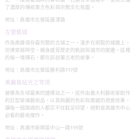
之一。環繞著湖畔的春秋閣、孔廟等多座廟宇，使其充滿
了濃厚的傳統東方色彩與宗教文化氛圍。
地址：高雄市左營區蓮潭路
左營舊城
作為高雄保存最完整的古城之一，漫步在斑駁的城牆上，
彷彿穿越時空，親身感受歷史的軌跡與城市的變遷。這裡
的每一塊磚石，都在訴說著古老的故事。
地址：高雄市左營區勝利路117號
美麗島站光之穹頂
被譽為全球最美的捷運站之一，這件由義大利藝術家創作
的巨型玻璃藝術品，以其絢麗的色彩與震撼的視覺效果，
讓每一個路過的人都忍不住駐足仰望，絕對是高雄市中心
必看的藝術傑作。
地址：高雄市新興區中山一路115號