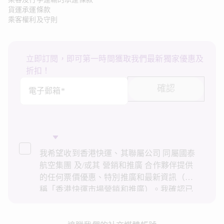
貨運承運條款
乘客權利及守則
立即訂閱，即可第一時間獲取我們最新獨家優惠及
折扣！
確認
電子郵箱*
我希望收到香港快運、其聯屬公司 同屬國泰
航空集團 及/或其 營銷和推廣 合作夥伴提供
的任何票價優惠、特別推廣和最新資訊（統
稱「香港快運市場營銷和推廣）。我確認已
閱讀並了解香港快運的
私隱政策
，並同意香
港快運使用上述個人資料和任何過往交易記