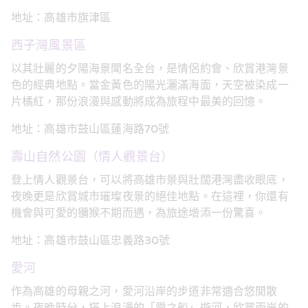
地址：高雄市旗津區
西子灣風景區
以其壯麗的夕陽海景聞名全台，是情侶約會、欣賞港灣景
色的經典地點。當金黃色的陽光灑滿海面，天空被染成一
片橘紅，那份浪漫與感動將成為旅程中最美的回憶。
地址：高雄市鼓山區蓮海路70號
壽山自然公園（情人觀景台）
登上情人觀景台，可以將高雄市景與壯闊港灣盡收眼底，
夜晚更是欣賞城市璀璨夜景的絕佳地點。在這裡，你還有
機會與可愛的獼猴不期而遇，為旅途增添一份驚喜。
地址：高雄市鼓山區忠義路30號
愛河
作為高雄的母親之河，愛河沿岸的步道非常適合悠閒散