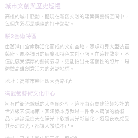
城市文創與歷史巡禮
高雄的城市脈動，體現在新舊交融的建築與藝術空間中，
每個角落都是絕佳的打卡熱點。
駁2藝術特區
由舊港口倉庫群活化而成的文創基地，隨處可見大型裝置
藝術、風格獨具的展覽和特色文創小店。在這裡散步，不
僅能感受濃厚的藝術氣息，更能拍出充滿個性的照片，是
體驗高雄創意活力的必訪地標。
地址：高雄市鹽埕區大勇路1號
衛武營藝術文化中心
擁有前衛流線感的太空船外型，這座由荷蘭建築師設計的
世界級表演場館，其建築本身就是一件令人驚嘆的藝術
品。無論是白天在陽光下欣賞其光影變化，還是夜晚感受
其夢幻燈光，都讓人讚嘆不已。