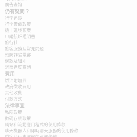
廣告查詢
仍有疑問？ 
行李追蹤
行李索償政策
機上延誤預案
申請航班證明書
旅行社
旅客服務及常見問題
預防詐騙電郵
條款及細則
退票進度查詢
費用
燃油附加費
政府徵收費用
其他收費
付款方式
法律事宜
私隱政策
數碼存根政策
網站和流動應用程式的使用條款
聊天機器人和即時聊天服務的使用條款
乘客及行李運輸的承運條款