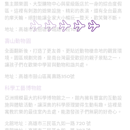
集主題樂園、大型購物中心與星級飯店於一身的綜合度假
區。這裡有刺激的遊樂設施、精彩的表演，還有全台最高
的摩天輪，絕對能讓全家大小暢玩一整天，歡笑聲不斷。
地址：高雄市大樹區學城路一段10號
壽山動物園
全面翻新後，打造了更友善、更貼近動物棲息地的觀賞環
境。園區規劃完善，是南台灣最受歡迎的親子景點之一，
讓孩子們在歡樂中學習與動物和諧共處。
地址：高雄市鼓山區萬壽路350號
科學工藝博物館
亞洲規模最大的科學博物館之一，館內擁有豐富的互動設
施與體驗活動，讓深奧的科學原理變得生動有趣。這裡是
寓教於樂的最佳室內去處，能激發孩子們無窮的好奇心。
北館地址：高雄市三民區九如一路 720 號