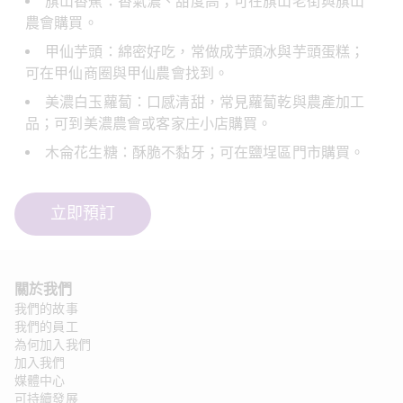
旗山香蕉：香氣濃、甜度高；可在旗山老街與旗山
農會購買。
甲仙芋頭：綿密好吃，常做成芋頭冰與芋頭蛋糕；
可在甲仙商圈與甲仙農會找到。
美濃白玉蘿蔔：口感清甜，常見蘿蔔乾與農產加工
品；可到美濃農會或客家庄小店購買。
木侖花生糖：酥脆不黏牙；可在鹽埕區門市購買。
立即預訂
關於我們
我們的故事
我們的員工
為何加入我們
加入我們
媒體中心
可持續發展