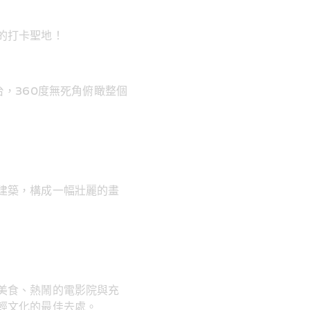
的打卡聖地！
，360度無死角俯瞰整個
建築，構成一幅壯麗的畫
美食、熱鬧的電影院與充
輕文化的最佳去處。