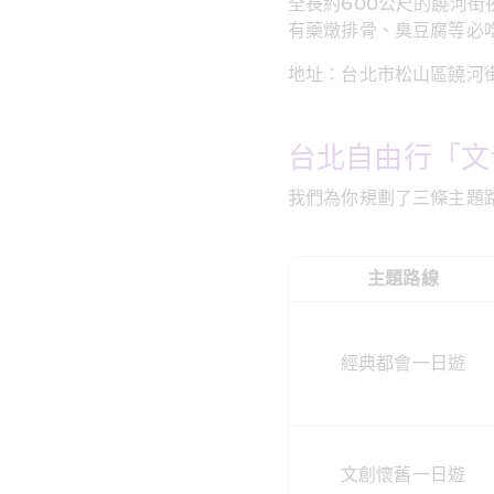
全長約600公尺的饒河
有藥燉排骨、臭豆腐等必
地址：台北市松山區饒河
台北自由行「文
我們為你規劃了三條主題
主題路線
經典都會一日遊
文創懷舊一日遊