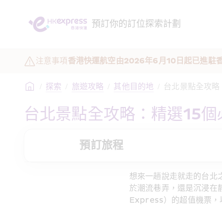
預訂
你的訂位
探索
計劃
注意事項
香港快運航空由2026年6月10日起已進
/
探索
/
旅遊攻略
/
其他目的地
/
台北景點全攻略
台北景點全攻略：精選15
預訂旅程
想來一趟說走就走的台北
於潮流巷弄，還是沉浸在
Express）的超值機