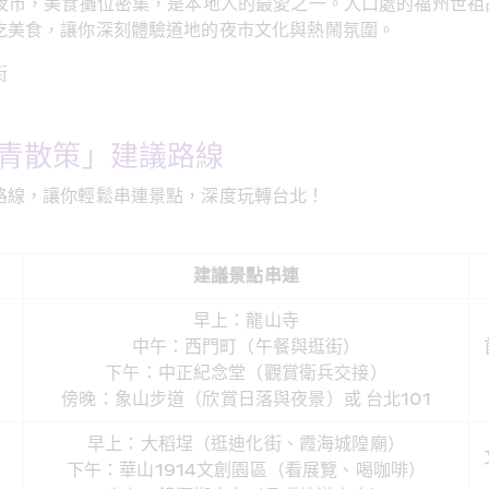
街夜市，美食攤位密集，是本地人的最愛之一。入口處的福州世祖
吃美食，讓你深刻體驗道地的夜市文化與熱鬧氛圍。
街
青散策」建議路線
路線，讓你輕鬆串連景點，深度玩轉台北！
建議景點串連
早上：龍山寺
中午：西門町（午餐與逛街）
下午：中正紀念堂（觀賞衛兵交接）
傍晚：象山步道（欣賞日落與夜景）或 台北101
早上：大稻埕（逛迪化街、霞海城隍廟）
下午：華山1914文創園區（看展覽、喝咖啡）