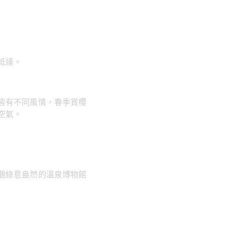
抵達。
皆有不同風情，春季賞櫻
空氣。
觀綠意盎然的溫泉博物館