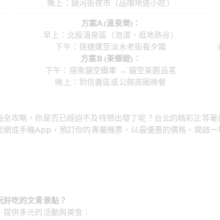
晚上：饒河街夜市（品嚐地道小吃）
方案A (溫泉樂)：
早上：北投溫泉區（泡湯、逛地熱谷）
下午：搭捷運至淡水老街看夕陽
方案B (茶鄉遊)：
下午：搭乘貓空纜車 → 貓空茶園品茗
晚上：到信義區或公館商圈晚餐
點全攻略，你是否已經迫不及待想出發了呢？台北的精彩正等著
官網或手機App，預訂你的專屬機票，以最優惠的價格，開啟一
玩好吃的文青景點？
，提供多元的活動與美食：