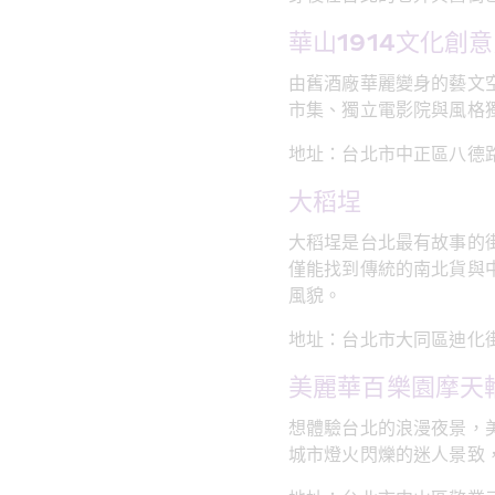
華山1914文化創
由舊酒廠華麗變身的藝文
市集、獨立電影院與風格
地址：台北市中正區八德
大稻埕
大稻埕是台北最有故事的
僅能找到傳統的南北貨與
風貌。
地址：台北市大同區迪化
美麗華百樂園摩天
想體驗台北的浪漫夜景，
城市燈火閃爍的迷人景致