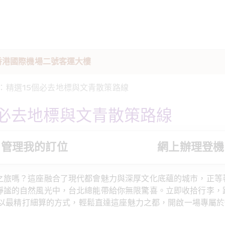
駐香港國際機場二號客運大樓
：精選15個必去地標與文青散策路線 
個必去地標與文青散策路線
管理我的訂位
網上辦理登機
之旅嗎？這座融合了現代都會魅力與深厚文化底蘊的城市，正等
靜謐的自然風光中，台北總能帶給你無限驚喜。立即收拾行李，跟
票，以最精打細算的方式，輕鬆直達這座魅力之都，開啟一場專屬