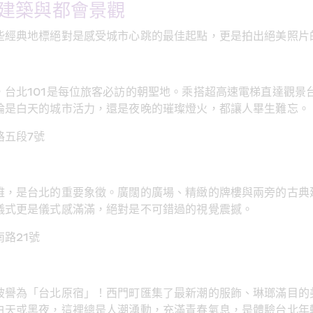
建築與都會景觀
些經典地標絕對是感受城市心跳的最佳起點，更是拍出絕美照片
台北101是每位旅客必訪的朝聖地。乘搭超高速電梯直達觀景台
論是白天的城市活力，還是夜晚的璀璨燈火，都讓人畢生難忘。
路五段7號
雅，是台北的重要象徵。廣闊的廣場、精緻的牌樓與兩旁的古典
儀式更是儀式感滿滿，絕對是不可錯過的視覺震撼。
路21號
被譽為「台北原宿」！西門町匯集了最新潮的服飾、琳瑯滿目的
白天或黑夜，這裡總是人潮湧動，充滿青春氣息，是體驗台北年