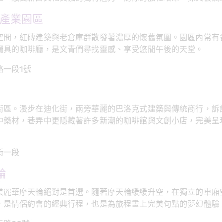
意產業園區
空間，紅磚建築與老倉庫群散發著濃厚的懷舊氛圍。園區內常有
獨具的咖啡廳，是文青們尋找靈感、享受悠閒午後的天堂。
路一段1號
街區。漫步在迪化街，兩旁華麗的巴洛克式建築與傳統商行，訴
中藥材，巷弄中更隱藏著許多新潮的咖啡館與文創小店，完美呈
街一段
輪
美麗華摩天輪絕對是首選。隨著摩天輪緩緩升空，在獨立的車廂
，是情侶約會的經典行程，也是為旅程畫上完美句點的夢幻體驗