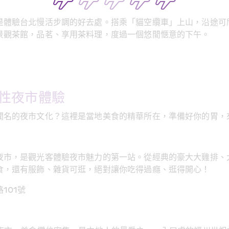
是體驗台北慢活步調的好去處。搭乘「貓空纜車」上山，沿途可
景觀茶館，品茗、享用茶料理，度過一個悠閒愜意的下午。
性夜市體驗
聞名的夜市文化？這裡是當地美食的精華所在，準備好你的胃，
夜市，是觀光客體驗夜市魅力的第一站。從經典的豪大大雞排、
食，還有服飾、雜貨可逛，絕對讓你吃得過癮、逛得開心！
101號