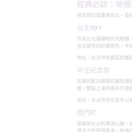
經典必訪：地標
初次到訪或重遊台北，這
台北101
作為台北最耀眼的天際線，
台北盆地的壯麗景色，不
地址：台北市信義區信義
中正紀念堂
宏偉的藍白建築莊嚴而優
面。整點上演的衛兵交接
地址：台北市中正區中山南
西門町
這裡是台北的潮流心臟，
滿活力的街頭表演。無論