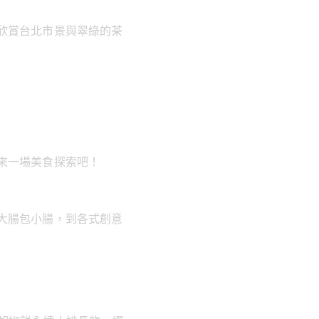
欣賞台北市景與翠綠的茶
來一場美食探索吧！
大腸包小腸，到各式創意