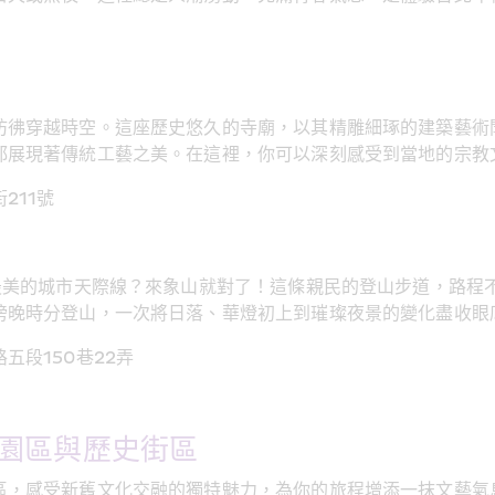
彷彿穿越時空。這座歷史悠久的寺廟，以其精雕細琢的建築藝術
都展現著傳統工藝之美。在這裡，你可以深刻感受到當地的宗教
211號
區最美的城市天際線？來象山就對了！這條親民的登山步道，路程
傍晚時分登山，一次將日落、華燈初上到璀璨夜景的變化盡收眼
五段150巷22弄
園區與歷史街區
區，感受新舊文化交融的獨特魅力，為你的旅程增添一抹文藝氣