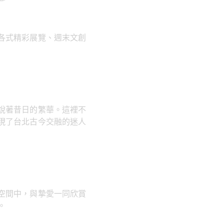
各式精彩展覽、週末文創
說著昔日的繁華。這裡不
現了台北古今交融的迷人
空間中，與摯愛一同欣賞
。