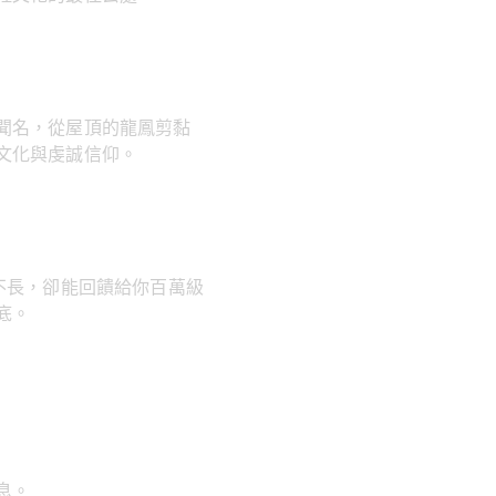
聞名，從屋頂的龍鳳剪黏
文化與虔誠信仰。
不長，卻能回饋給你百萬級
底。
息。