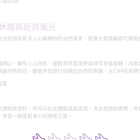
路20號
休閒與近郊風光
台北近郊就有令人心曠神怡的自然美景，搭乘大眾運輸即可輕鬆
陽明山，擁有火山地形、遼闊草原與茂密森林等多樣景觀。四季
無論何時到訪，都能享受健行與親近自然的樂趣，大口呼吸新鮮
投區
交通極為便利。你可以在此體驗溫泉泡湯，洗去旅途的疲憊；參
，享受一趟放鬆身心的療癒之旅。