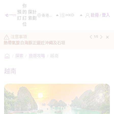
你
預
的
探
計
註冊 / 登入
訂
訂
索
劃
位
注意事項
1
/
5
熱帶氣旋白海豚正逼近沖繩及石垣
/
探索
/
旅遊攻略
/
越南
越南