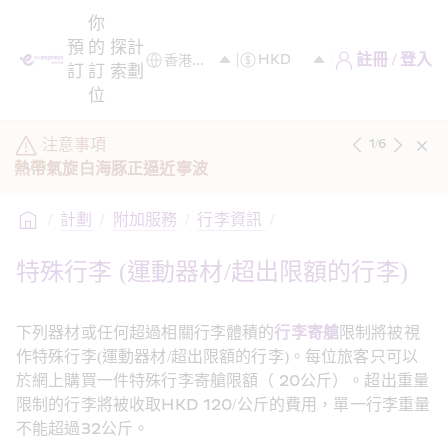
你
預
的
探
計
註冊 / 登入
訂
訂
索
劃
位
注意事項
1
/
6
熱帶氣旋白海豚正逼近寧波
/
計劃
/
附加服務
/
行李資訊
/
特殊行李 (運動器材/超出限額的行李)
下列器材或任何超過相關行李體積的
行李寄艙
限制將被視
作特殊行李(運動器材/超出限額的行李)。每位旅客只可以
於網上購買一件特殊行李寄艙限額（ 20公斤）。超出重量
限制的行李將被收取HKD 120/公斤的費用，單一行李重量
不能超過32公斤。