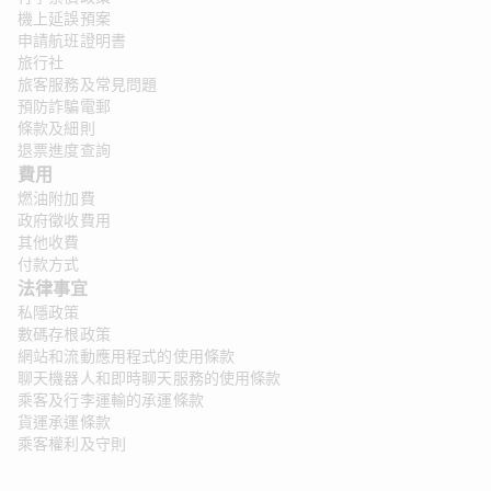
機上延誤預案
申請航班證明書
旅行社
旅客服務及常見問題
預防詐騙電郵
條款及細則
退票進度查詢
費用
燃油附加費
政府徵收費用
其他收費
付款方式
法律事宜
私隱政策
數碼存根政策
網站和流動應用程式的使用條款
聊天機器人和即時聊天服務的使用條款
乘客及行李運輸的承運條款
貨運承運條款
乘客權利及守則