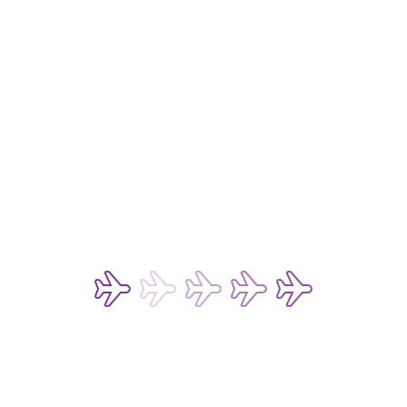
廣告查詢
仍有疑問？ 
行李追蹤
行李索償政策
機上延誤預案
申請航班證明書
旅行社
旅客服務及常見問題
預防詐騙電郵
條款及細則
退票進度查詢
費用
燃油附加費
政府徵收費用
其他收費
付款方式
法律事宜
私隱政策
數碼存根政策
網站和流動應用程式的使用條款
聊天機器人和即時聊天服務的使用條款