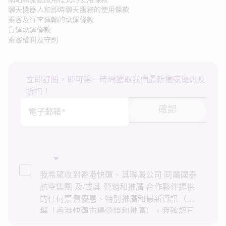
聊天機器人和即時聊天服務的使用條款
乘客及行李運輸的承運條款
貨運承運條款
乘客權利及守則
立即訂閱，即可第一時間獲取我們最新獨家優惠及
折扣！
確認
電子郵箱*
我希望收到香港快運、其聯屬公司 同屬國泰
航空集團 及/或其 營銷和推廣 合作夥伴提供
的任何票價優惠、特別推廣和最新資訊（統
稱「香港快運市場營銷和推廣）。我確認已
閱讀並了解香港快運的
私隱政策
，並同意香