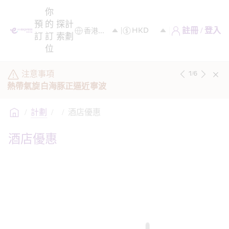
你
預
的
探
計
註冊 / 登入
訂
訂
索
劃
位
注意事項
1
/
6
熱帶氣旋白海豚正逼近寧波
/
計劃
/
/
酒店優惠
酒店優惠