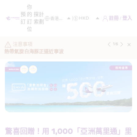
你
預
的
探
計
註冊 / 登入
訂
訂
索
劃
位
注意事項
1
/
6
熱帶氣旋白海豚正逼近寧波
驚喜回贈！用 1,000「亞洲萬里通」里