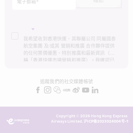
確認
電子郵箱*
我希望收到香港快運、其聯屬公司 同屬國泰
航空集團 及/或其 營銷和推廣 合作夥伴提供
的任何票價優惠、特別推廣和最新資訊（統
稱「香港快運市場營銷和推廣）。我確認已
閱讀並了解香港快運的
私隱政策
，並同意香
港快運使用上述個人資料和任何過往交易記
錄進行直接市場營銷和推廣。我知悉在未經
追蹤我們的社交媒體帳號
我的同意下，香港快運不會使用我的個人資
料作直接營銷和推廣用途。詳情請參閱香港
快運的
私隱政策
。
Copyright © 2026 Hong Kong Express 
Airways Limited. 
沪ICP备2023024004号-1