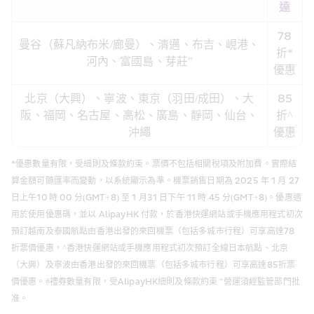
達
78
曼谷（蘇凡納布米/廊曼）、清邁、布吉、峴港、
折*
河內、富國島、芽莊”
優惠
北京（大興）、寧波、東京（羽田/成田）、大
85
阪、福岡、名古屋、高松、廣島、靜岡、仙台、
折^
沖繩
優惠
*優惠數量有限，受細則及條款約束。票價不包括相關稅項及附加費。實際結
算金額可隨匯率而變動，以系統顯示為準。機票銷售日期為 2025 年 1 月 27
日上午10 時 00 分(GMT+8) 至 1 月31 日下午 11 時 45 分(GMT+8)。優惠適
用於使用優惠碼，並以 AlipayHK 付款，於香港快運網站或手機應用程式初次
預訂越南及泰國航點由香港出發的來回機票（包括多城市行程）可享高達78
折票價優惠，^香港快運網站或手機應用程式初次預訂全線日本航點、北京
（大興）及寧波由香港出發的來回機票（包括多城市行程）可享高達85折票
價優惠。#禮券數量有限，受AlipayHK細則及條款約束 “營運須經監管部門批
准。