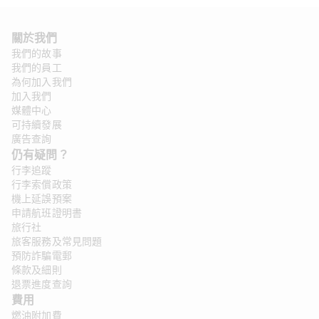
關於我們
我們的故事
我們的員工
為何加入我們
加入我們
媒體中心
可持續發展
廣告查詢
仍有疑問？ 
行李追蹤
行李索償政策
機上延誤預案
申請航班證明書
旅行社
旅客服務及常見問題
預防詐騙電郵
條款及細則
退票進度查詢
費用
燃油附加費