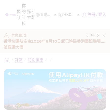
你
預
的
探
計
註冊 / 登入
訂
訂
索
劃
位
注意事項
1
/
4
香港快運航空由2026年6月10日起已進駐香港國際機場二
號客運大樓
/
計劃
/
特別優惠
/
/