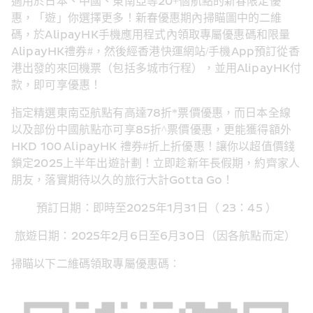
適用於日本、中國、東南亞等20+個航點的新春限定優
惠，「遊」你選擇更多！新春優惠期內掃瞄圖中的二維
碼，於AlipayHK手機應用程式內領取專屬優惠碼和限量
AlipayHK禮券#，然後經香港快運網站/手機App預訂從香
港出發的來回機票（包括多城市行程），並用AlipayHK付
款，即可享優惠！ 
指定精選東南亞航點有高達78折*票價優惠，而日本全線
以及部份中國航點亦可享85折^票價優惠，更能獲得額外
HKD 100 AlipayHK 禮券#折上折優惠！讓你以超值價錢
鎖定2025上半年出遊計劃！立即趁新年長假期，約齊家人
朋友，落實期待以久的旅行大計Gotta Go！ 
預訂日期：即時至2025年1月31日（ 23：45 ）
旅遊日期：2025年2月6日至6月30日（因各航點而定） 
掃瞄以下二維碼領取專屬優惠碼︰