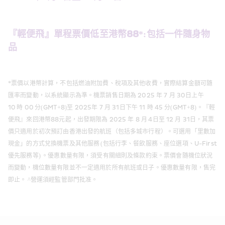
『輕便飛』單程票價低至港幣88*:包括一件隨身物
品  
*票價以港幣計算，不包括燃油附加費、稅項及其他收費，實際結算金額可隨
匯率而變動，以系統顯示為準。機票銷售日期為 2025 年 7 月 30日上午 
10 時 00 分(GMT+8)至 2025年 7 月 31日下午 11 時 45 分(GMT+8)。『輕
便飛』來回港幣88元起，出發期限為 2025 年 8 月 4日至 12 月 31日，其票
價只適用於初次預訂由香港出發的航班（包括多城市行程）。可選用「里數加
現金」的方式兌換機票及其他服務 (包括行李、餐飲服務、座位選項、U-First
優先服務等) 。優惠數量有限，須受有關細則及條款約束。票價會隨機位狀況
而變動，機位數量有限並不一定適用於所有航班或日子。優惠數量有限，售完
即止。 ^營運須經監管部門批准。 