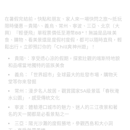
在暑假完結前，快點和朋友、家人來一場快閃之旅～抵玩
限時優惠－貴陽^、義烏、常州、寧波、三亞、北京（大
興）『輕便飛』單程票價低至港幣88*！無論是品味美
食、購物、看美景還是度假村度假，都可以隨時直飛，輕
鬆出行。立即預訂你的「Chill爽神州遊」！
貴陽^：享受透心涼的假期，探索壯觀的喀斯特地貌
和品嚐當地獨特的苗族美食
義烏：「世界超市」全球最大的批發市場，購物天
堂等你來發掘
常州：漫步名人故居，觀賞國家5A級景區「春秋淹
水公園」，感受傳統文化
寧波：體驗港口城市的魅力、迷人的三江夜景和著
名的天一閣都是必看景點之一
三亞：陽光沙灘的度假勝地，參觀西島和大小洞