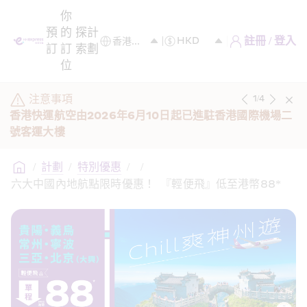
你
預
的
探
計
註冊 / 登入
訂
訂
索
劃
位
注意事項
1
/
4
香港快運航空由2026年6月10日起已進駐香港國際機場二
號客運大樓
/
計劃
/
特別優惠
/
/
六大中國內地航點限時優惠！  『輕便飛』低至港幣88*