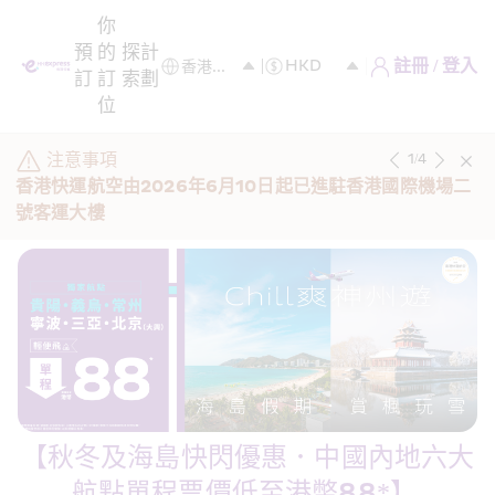
你
預
的
探
計
註冊 / 登入
訂
訂
索
劃
位
注意事項
1
/
4
香港快運航空由2026年6月10日起已進駐香港國際機場二
號客運大樓
【秋冬及海島快閃優惠．中國內地六大
航點單程票價低至港幣88*】 