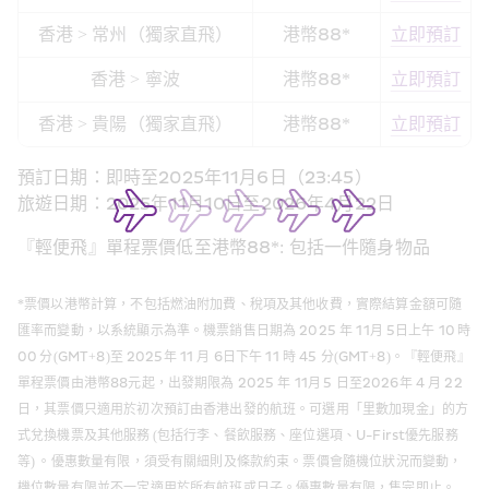
香港 > 常州（獨家直飛）
港幣88*
立即預訂
香港 > 寧波
港幣88*
立即預訂
香港 > 貴陽（獨家直飛）
港幣88*
立即預訂
預訂日期：即時至2025年11月6日（23:45） 
旅遊日期：2025年11月10日至2026年4月22日 
『輕便飛』單程票價低至港幣88*: 包括一件隨身物品
*票價以港幣計算，不包括燃油附加費、稅項及其他收費，實際結算金額可隨
匯率而變動，以系統顯示為準。機票銷售日期為 2025 年 11月 5日上午 10 時 
00 分(GMT+8)至 2025年 11 月 6日下午 11 時 45 分(GMT+8)。『輕便飛』
單程票價由港幣88元起，出發期限為 2025 年 11月 5 日至2026年 4 月 22 
日，其票價只適用於初次預訂由香港出發的航班。可選用「里數加現金」的方
式兌換機票及其他服務 (包括行李、餐飲服務、座位選項、U-First優先服務
等) 。優惠數量有限，須受有關細則及條款約束。票價會隨機位狀況而變動，
機位數量有限並不一定適用於所有航班或日子。優惠數量有限，售完即止。