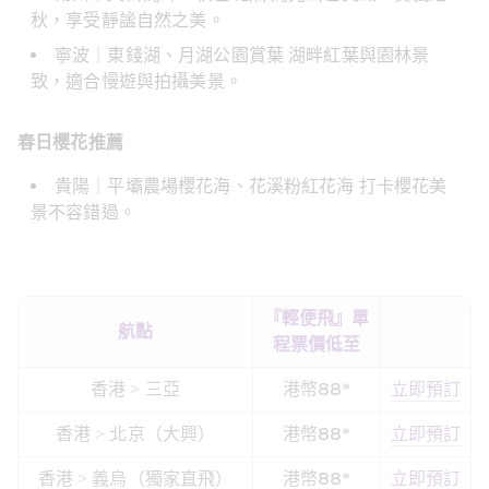
秋，享受靜謐自然之美。
寧波｜東錢湖、月湖公園賞葉 湖畔紅葉與園林景
致，適合慢遊與拍攝美景。 
春日櫻花推薦
貴陽｜平壩農場櫻花海、花溪粉紅花海 打卡櫻花美
景不容錯過。
『輕便飛』單
航點
程票價低至
香港 > 三亞
港幣88*
立即預訂
香港 > 北京（大興）
港幣88*
立即預訂
香港 > 義烏（獨家直飛）
港幣88*
立即預訂