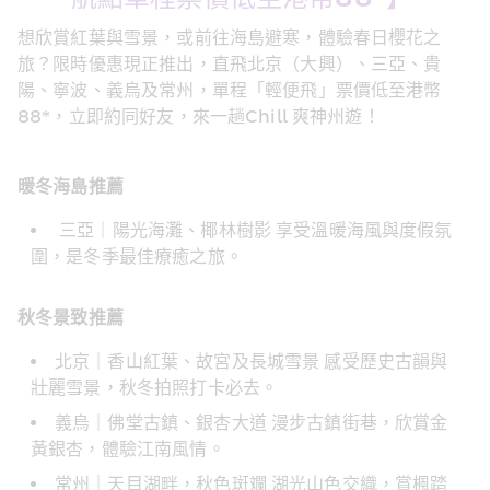
想欣賞紅葉與雪景，或前往海島避寒，體驗春日櫻花之
旅？限時優惠現正推出，直飛北京（大興）、三亞、貴
陽、寧波、義烏及常州，單程「輕便飛」票價低至港幣
88*，立即約同好友，來一趟Chill 爽神州遊！ 
暖冬海島推薦
 三亞｜陽光海灘、椰林樹影 享受溫暖海風與度假氛
圍，是冬季最佳療癒之旅。 
秋冬景致推薦 
北京｜香山紅葉、故宮及長城雪景 感受歷史古韻與
壯麗雪景，秋冬拍照打卡必去。
義烏｜佛堂古鎮、銀杏大道 漫步古鎮街巷，欣賞金
黃銀杏，體驗江南風情。
常州｜天目湖畔，秋色斑斕 湖光山色交織，賞楓踏