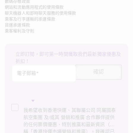
數碼存根政策
網站和流動應用程式的使用條款
聊天機器人和即時聊天服務的使用條款
乘客及行李運輸的承運條款
貨運承運條款
乘客權利及守則
立即訂閱，即可第一時間獲取我們最新獨家優惠及
折扣！
確認
電子郵箱*
我希望收到香港快運、其聯屬公司 同屬國泰
航空集團 及/或其 營銷和推廣 合作夥伴提供
的任何票價優惠、特別推廣和最新資訊（統
稱「香港快運市場營銷和推廣）。我確認已