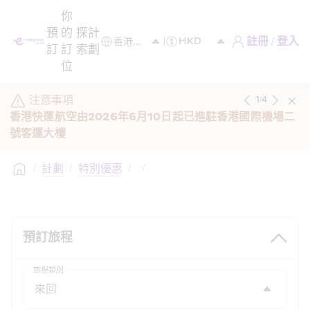
你
預
的
探
計
註冊 / 登入
訂
訂
索
劃
位
注意事項
1
/
4
香港快運航空由2026年6月10日起已進駐香港國際機場二
號客運大樓
/
計劃
/
特別優惠
/
/
預訂旅程
旅程類別