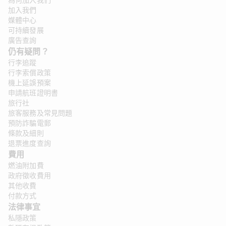
為何加入我們
加入我們
媒體中心
可持續發展
廣告查詢
仍有疑問？ 
行李追蹤
行李索償政策
機上延誤預案
申請航班證明書
旅行社
旅客服務及常見問題
預防詐騙電郵
條款及細則
退票進度查詢
費用
燃油附加費
政府徵收費用
其他收費
付款方式
法律事宜
私隱政策