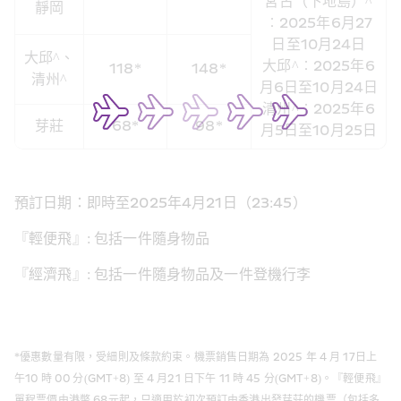
宮古（下地島）^
靜岡
︰2025年6月27
日至10月24日
大邱^、
大邱^︰2025年6
118*
148*
清州^
月6日至10月24日
清州^︰2025年6
芽莊
68*
98*
月5日至10月25日
預訂日期：即時至2025年4月21日（23:45）
『輕便飛』: 包括一件隨身物品
『經濟飛』: 包括一件隨身物品及一件登機行李
*優惠數量有限，受細則及條款約束。機票銷售日期為 2025 年 4 月 17日上
午10 時 00 分(GMT+8) 至 4 月21 日下午 11 時 45 分(GMT+8)。『輕便飛』
單程票價由港幣 68元起，只適用於初次預訂由香港出發芽莊的機票（包括多