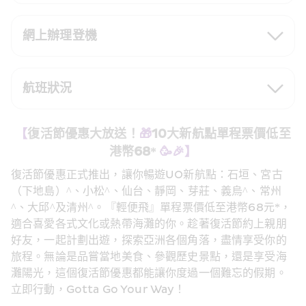
網上辦理登機
航班狀況
【
復活節優惠大放送！
🎁
10大新航點單程票價低至
港幣68*
 🥳🎉】
復活節優惠正式推出，讓你暢遊UO新航點：石垣、宮古
（下地島）^、小松^、仙台、靜岡、芽莊、義烏^、常州
^、大邱^及清州^。『輕便飛』單程票價低至港幣68元*，
適合喜愛各式文化或熱帶海灘的你。趁著復活節約上親朋
好友，一起計劃出遊，探索亞洲各個角落，盡情享受你的
旅程。無論是品嘗當地美食、參觀歷史景點，還是享受海
灘陽光，這個復活節優惠都能讓你度過一個難忘的假期。
立即行動，Gotta Go Your Way！