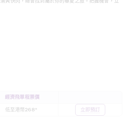
的清爽快閃，總會找到屬於你的春夏之旅。把握機會，立
經濟飛單程票價
低至港幣268*  
立即預訂