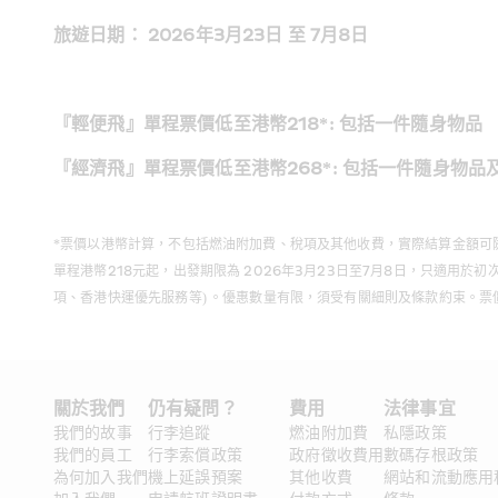
旅遊日期： 2026年3月23日 至 7月8日  
『輕便飛』單程票價低至港幣218*: 包括一件隨身物品  
『經濟飛』單程票價低至港幣268*: 包括一件隨身物品
*票價以港幣計算，不包括燃油附加費、稅項及其他收費，實際結算金額可隨匯率而變動，
單程港幣218元起，出發期限為 2026年3月23日至7月8日，只適
項、香港快運優先服務等) 。優惠數量有限，須受有關細則及條款約束。票
關於我們
仍有疑問？ 
費用
法律事宜
我們的故事
行李追蹤
燃油附加費
私隱政策
我們的員工
行李索償政策
政府徵收費用
數碼存根政策
為何加入我們
機上延誤預案
其他收費
網站和流動應用