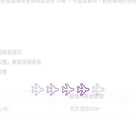
松航點單程票價低至港幣 218*！不論是賞花，避開暑假旺季
迎接菖蒲花
公園」觀賞海城奇景
香  
 
輕便飛單程票價
小松 
低至港幣218*  