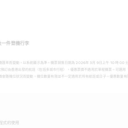
及一件登機行李
以系統顯示為準。機票銷售日期為 2026年 3月 9日上午 10 時 00 分(GMT+8)
用於初次預訂由香港出發的航班（包括多城市行程），優惠票價不適用於單程機票。可選用
價會隨機位狀況而變動，機位數量有限並不一定適用於所有航班或日子。優惠數量有限，
程式的使用