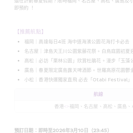
還在計劃春夏假期？限時福岡、名古屋、高松、廣島及小
即預約 ！
【推薦航點】
福岡｜高達每日4班 海中道海濱公園花海打卡必去
名古屋｜津島天王川公園紫藤花祭 + 白鳥庭園初夏
高松｜必訪「栗林公園」欣賞杜鵑花 + 漫步「玉藻
廣島｜春夏限定廣島露天啤酒節 + 世羅高原花園鬱金
小松｜香港快運獨家直飛 必去「Otabi Festival」
航線
香港
<>
福岡、名古屋、高松、廣島、
預訂日期：即時至2026年3月10日（23:45）  