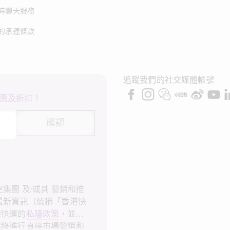
時聊天服務
的承運條款
追蹤我們的社交媒體帳號
惠及折扣！
確認
集團 及/或其 營銷和推
最新資訊（統稱「香港快
港快運的
私隱政策
，並同
記錄進行直接市場營銷和