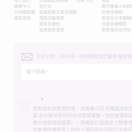
加入我們
申請航班證明書
付款方式
條款
媒體中心
旅行社
聊天機器人和即
可持續發展
旅客服務及常見問題
的使用條款
廣告查詢
預防詐騙電郵
乘客及行李運輸
條款及細則
貨運承運條款
退票進度查詢
乘客權利及守則
立即訂閱，即可第一時間獲取我們最新獨家優
電子郵箱*
我希望收到香港快運、其聯屬公司 同屬國泰航空
廣 合作夥伴提供的任何票價優惠、特別推廣和
運市場營銷和推廣）。我確認已閱讀並了解香
意香港快運使用上述個人資料和任何過往交易