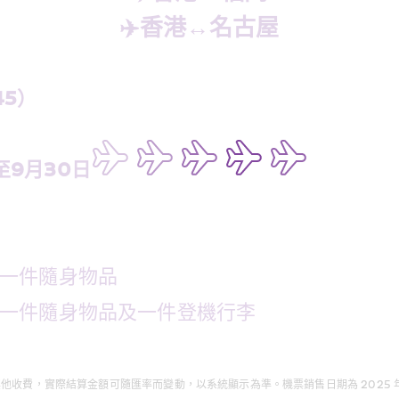
✈️香港↔️名古屋
45）
至9月30日
括一件隨身物品
包括一件隨身物品及一件登機行李
結算金額可隨匯率而變動，以系統顯示為準。機票銷售日期為 2025 年 4月 3日上午 10