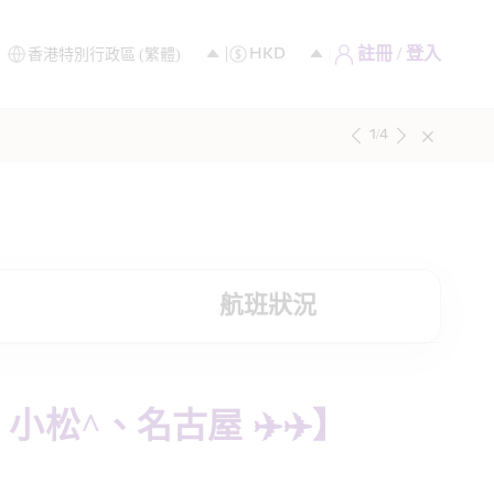
註冊 / 登入
1
/
4
航班狀況
^、名古屋 ✈️✈️】