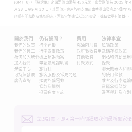
(GMT+8)。『經濟飛』來回票價由港幣 456元起，出發期限為 2025 年
月 23 日至9 月 30 日，其票價只適用於初次預訂由香港出發廣島/ 福
須受有關細則及條款約束。票價會隨機位狀況而變動，機位數量有限並不
關於我們
仍有疑問？ 
費用
法律事宜
我們的故事
行李追蹤
燃油附加費
私隱政策
我們的員工
行李索償政策
政府徵收費用
數碼存根政策
為何加入我們
機上延誤預案
其他收費
網站和流動應用
加入我們
申請航班證明書
付款方式
條款
媒體中心
旅行社
聊天機器人和即
可持續發展
旅客服務及常見問題
的使用條款
廣告查詢
預防詐騙電郵
乘客及行李運輸
條款及細則
貨運承運條款
退票進度查詢
乘客權利及守則
立即訂閱，即可第一時間獲取我們最新獨家優