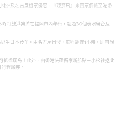
小松^及名古屋機票優惠，『經濟飛』來回票價低至港幣 
多咚打鼓港祭將在福岡市內舉行，超過30個表演舞台及
遇野生日本羚羊。由名古屋出發，車程距僅1小時，即可觀
即可抵達廣島！此外，由香港快運獨家新航點－小松往返北
排行程順序。