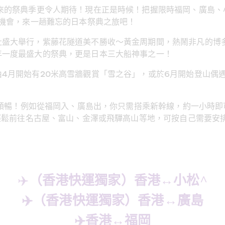
而來的祭典季更令人期待！現在正是時候！把握限時福岡、廣島、
握機會，來一趟難忘的日本祭典之旅吧！
社盛大舉行，紫藤花隧道美不勝收～黃金周期間，熱鬧非凡的博
年一度最盛大的祭典，更是日本三大船神事之一！
4月開始有20米高雪牆觀賞「雪之谷」，或於6月開始登山偶
靈活順暢！例如從福岡入、廣島出，你只需搭乘新幹線，約一小時
可輕鬆前往名古屋、富山、金澤或飛驒高山等地，可按自己需要安
✈
️（香港快運獨家）香港↔️小松^
✈️（香港快運獨家）香港↔️廣島
✈️香港↔️福岡