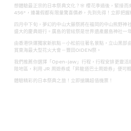
想
體驗最正宗的日本祭典文化？🌸 櫻花季過後，緊接
456*，連暑假都有限量驚喜價🎁，先到先得！立即把
四
月中下旬，夢幻的中山大藤祭將在福岡的中山熊野神
盛大的慶典遊行。廣島的管絃祭是世界遺產嚴島神社一
由
香港快運獨家新航點－小松前往著名景點，立山黑部由
賞東海最大型花火大會－豐田OIDEN祭。
我
們推薦你選擇「Open-jaw」行程，行程安排更
陸地區，利用 JR 周遊券或「昇龍道巴士周遊券」便
體
驗精彩的日本祭典之旅！立即搶購超值機票！