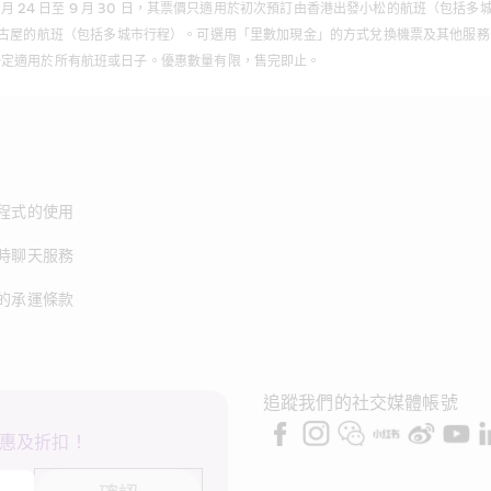
 4 月 24 日至 9 月 30 日，其票價只適用於初次預訂由香港出發小松的航班（包括多
岡/ 名古屋的航班（包括多城市行程）。可選用「里數加現金」的方式兌換機票及其他服務 
一定適用於所有航班或日子。優惠數量有限，售完即止。
程式的使用
時聊天服務
的承運條款
追蹤我們的社交媒體帳號
惠及折扣！