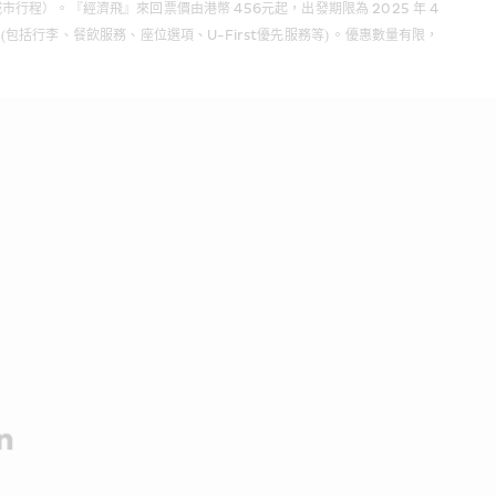
城市行程）。『經濟飛』來回票價由港幣 456元起，出發期限為 2025 年 4 
(包括行李、餐飲服務、座位選項、U-First優先服務等) 。優惠數量有限，