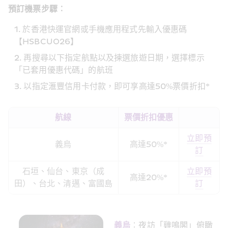
預訂機票步驟︰ 
於香港快運官網或手機應用程式先輸入優惠碼
【HSBCUO26】
再搜尋以下指定航點以及揀選旅遊日期，選擇標示
「已套用優惠代碼」的航班
以指定滙豐信用卡付款，即可享高達50%票價折扣*
航線
票價折扣優惠
立即預
義烏
高達50%*
訂
石垣、仙台、東京（成
立即預
高達20%*
田）、台北、清邁、富國島
訂
義烏
︰夜訪「雞鳴閣」俯瞰