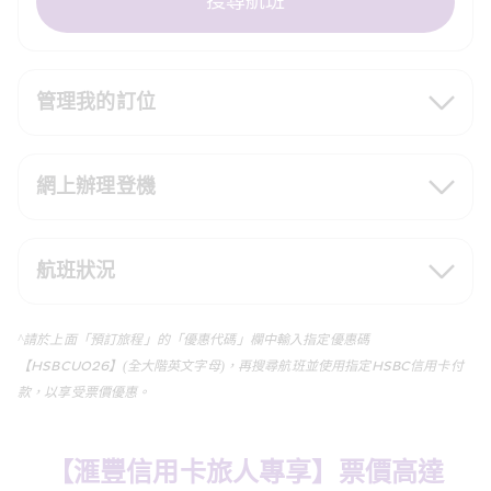
搜尋航班
管理我的訂位
網上辦理登機
航班狀況
^請於上面「預訂旅程」的「優惠代碼」欄中輸入指定優惠碼
【HSBCUO26】(全大階英文字母)，再搜尋航班並使用指定HSBC信用卡付
款，以享受票價優惠。
【滙豐信用卡旅人專享】票價高達