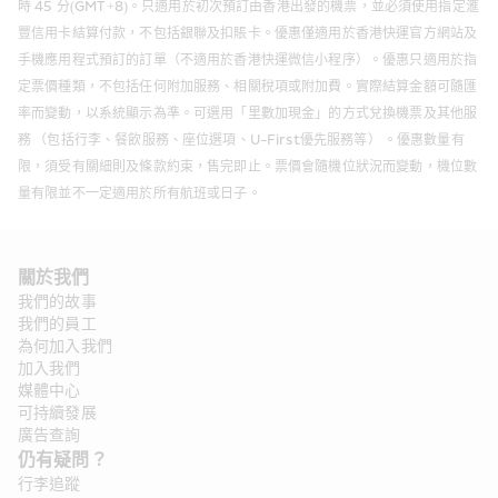
時 45 分(GMT+8)。只適用於初次預訂由香港出發的機票，並必須使用指定滙
豐信用卡結算付款，不包括銀聯及扣賬卡。優惠僅適用於香港快運官方網站及
手機應用程式預訂的訂單（不適用於香港快運微信小程序）。優惠只適用於指
定票價種類，不包括任何附加服務、相關稅項或附加費。實際結算金額可隨匯
率而變動，以系統顯示為準。可選用「里數加現金」的方式兌換機票及其他服
務 （包括行李、餐飲服務、座位選項、U-First優先服務等） 。優惠數量有
限，須受有關細則及條款約束，售完即止。票價會隨機位狀況而變動，機位數
量有限並不一定適用於所有航班或日子。
關於我們
我們的故事
我們的員工
為何加入我們
加入我們
媒體中心
可持續發展
廣告查詢
仍有疑問？ 
行李追蹤