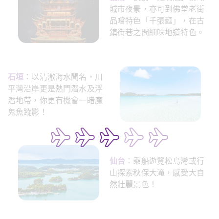
城市夜景，亦可到佛堂老街
品嚐特色「千張麵」，在古
鎮街巷之間細味地道特色。
石垣
︰以清澈海水聞名，川
平灣沿岸更是熱門潛水及浮
潛地帶，你更有機會一睹魔
鬼魚蹤影！
仙台
︰乘船遊覽松島灣或行
山探索秋保大滝，感受大自
然壯麗景色！