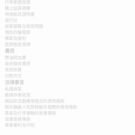
行李索償政策
機上延誤預案
申請航班證明書
旅行社
旅客服務及常見問題
預防詐騙電郵
條款及細則
退票進度查詢
費用
燃油附加費
政府徵收費用
其他收費
付款方式
法律事宜
私隱政策
數碼存根政策
網站和流動應用程式的使用條款
聊天機器人和即時聊天服務的使用條款
乘客及行李運輸的承運條款
貨運承運條款
乘客權利及守則