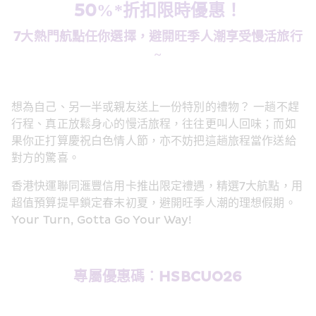
50%*折扣限時優惠！
7大熱門航點任你選擇，避開旺季人潮享受慢活旅行
~
想為自己、另一半或親友送上一份特別的禮物？ 一趟不趕
行程、真正放鬆身心的慢活旅程，往往更叫人回味；而如
果你正打算慶祝白色情人節，亦不妨把這趟旅程當作送給
對方的驚喜。 
香港快運聯同滙豐信用卡推出限定禮遇，精選7大航點，用
超值預算提早鎖定春末初夏，避開旺季人潮的理想假期。
Your Turn, Gotta Go Your Way!
專屬優惠碼︰HSBCUO26