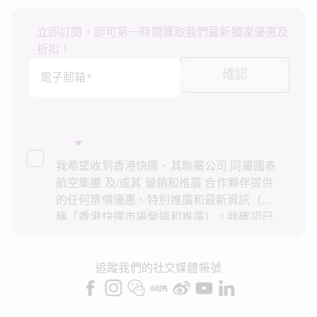
立即訂閱，即可第一時間獲取我們最新獨家優惠及
折扣！
確認
電子郵箱*
我希望收到香港快運、其聯屬公司 同屬國泰
航空集團 及/或其 營銷和推廣 合作夥伴提供
的任何票價優惠、特別推廣和最新資訊（統
稱「香港快運市場營銷和推廣）。我確認已
閱讀並了解香港快運的
私隱政策
，並同意香
港快運使用上述個人資料和任何過往交易記
錄進行直接市場營銷和推廣。我知悉在未經
追蹤我們的社交媒體帳號
我的同意下，香港快運不會使用我的個人資
料作直接營銷和推廣用途。詳情請參閱香港