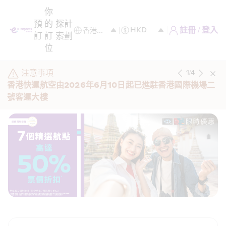
你
預
的
探
計
註冊 / 登入
訂
訂
索
劃
位
注意事項
1
/
4
香港快運航空由2026年6月10日起已進駐香港國際機場二
號客運大樓