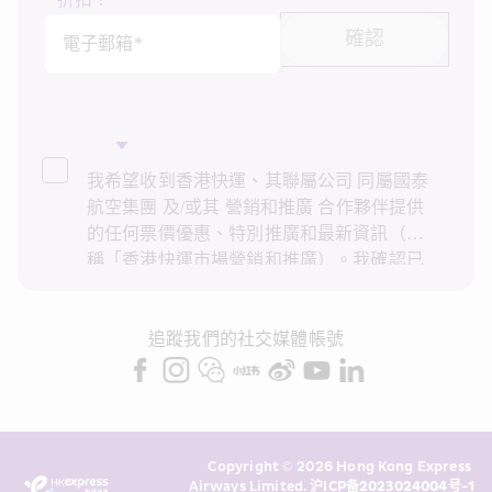
折扣！
確認
電子郵箱*
我希望收到香港快運、其聯屬公司 同屬國泰
航空集團 及/或其 營銷和推廣 合作夥伴提供
的任何票價優惠、特別推廣和最新資訊（統
稱「香港快運市場營銷和推廣）。我確認已
閱讀並了解香港快運的
私隱政策
，並同意香
港快運使用上述個人資料和任何過往交易記
錄進行直接市場營銷和推廣。我知悉在未經
追蹤我們的社交媒體帳號
我的同意下，香港快運不會使用我的個人資
料作直接營銷和推廣用途。詳情請參閱香港
快運的
私隱政策
。
Copyright © 2026 Hong Kong Express 
Airways Limited. 
沪ICP备2023024004号-1