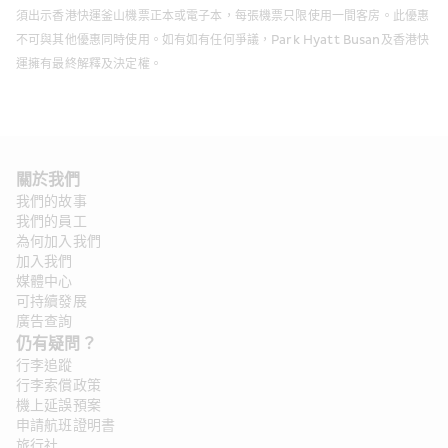
須出示香港快運釜山機票正本或電子本，每張機票只限使用一間客房。此優惠
不可與其他優惠同時使用。如有如有任何爭議，Park Hyatt Busan及香港快
運擁有最終解釋及決定權。 
關於我們
我們的故事
我們的員工
為何加入我們
加入我們
媒體中心
可持續發展
廣告查詢
仍有疑問？ 
行李追蹤
行李索償政策
機上延誤預案
申請航班證明書
旅行社