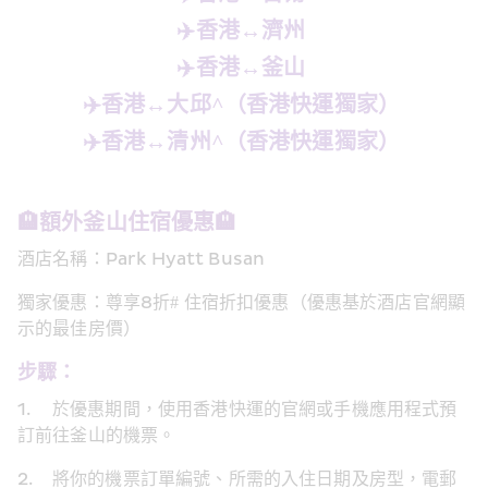
✈️香港↔️濟州
✈️香港↔️釜山
✈️香港↔️大邱^（香港快運獨家）
✈️香港↔️清州^（香港快運獨家）
🏨額外釜山住宿優惠🏨 
酒店名稱：Park Hyatt Busan 
獨家優惠：尊享8折# 住宿折扣優惠（優惠基於酒店官網顯
示的最佳房價） 
步驟： 
1.	於優惠期間，使用香港快運的官網或手機應用程式預
訂前往釜山的機票。 
2.	將你的機票訂單編號、所需的入住日期及房型，電郵