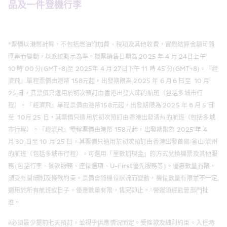
品及一件登機行李
*票價以港幣計算，不包括燃油附加費、稅項及其他收費，實際結算金額可隨
匯率而變動，以系統顯示為準。機票銷售日期為 2025 年 4 月 24日上午 
10 時 00 分(GMT+8)至 2025年 4 月 27日下午 11 時 45 分(GMT+8)。『經
濟飛』單程票價由港幣 158元起，出發期限為 2025 年 6 月 6 日至  10 月 
25 日，其票價只適用於初次預訂由香港出發大邱的航班（包括多城市行
程）。『經濟飛』單程票價由港幣158元起，出發期限為 2025 年 6 月 5 日
至  10月 25 日，其票價只適用於初次預訂由香港出發清州的航班（包括多城
市行程）。『經濟飛』單程票價由港幣 158元起，出發期限為 2025 年 4 
月 30 日至 10 月 25 日，其票價只適用於初次預訂由香港出發首爾/釜山/濟州
的航班（包括多城市行程）。可選用「里數加現金」的方式兌換機票及其他服
務 (包括行李、餐飲服務、座位選項、U-First優先服務等) 。優惠數量有限，
須受有關細則及條款約束。票價會隨機位狀況而變動，機位數量有限並不一定
適用於所有航班或日子。優惠數量有限，售完即止。^營運須經監管部門批
准。 
#必須最少提前七天預訂，並視乎供應情況而定。受條款及細則約束。入住時