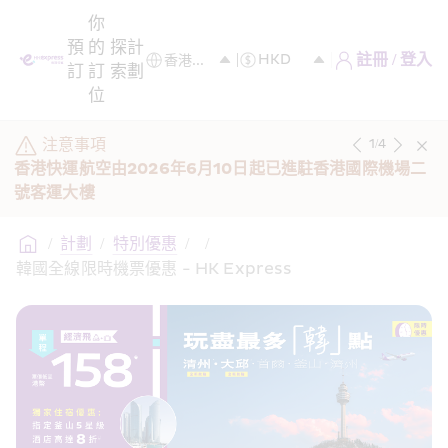
你
預
的
探
計
註冊 / 登入
訂
訂
索
劃
位
注意事項
1
/
4
香港快運航空由2026年6月10日起已進駐香港國際機場二
號客運大樓
/
計劃
/
特別優惠
/
/
韓國全線限時機票優惠 - HK Express