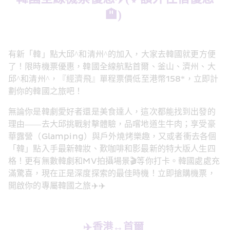
🏨)
有新「韓」點大邱^和清州^的加入，大家去韓國就更方便
了！限時機票優惠，韓國全線航點首爾、釜山、濟州、大
邱^和清州^，『經濟飛』單程票價低至港幣158*，立即計
劃你的韓國之旅吧！ 
無論你是韓劇愛好者還是美食達人，這次都能找到出發的
理由——去大邱挑戰射擊體驗，品嚐地道生牛肉；享受豪
華露營（Glamping）與戶外燒烤樂趣，又或者衝去各個
「韓」點入手最新韓妝、歎咖啡和影最新的特大版人生四
格！更有無數韓劇和MV拍攝場景🎬等你打卡。韓國處處充
滿驚喜，現在正是深度探索的最佳時機！立即搶購機票，
開啟你的專屬韓國之旅✈️✈️ 
✈️香港↔️首爾