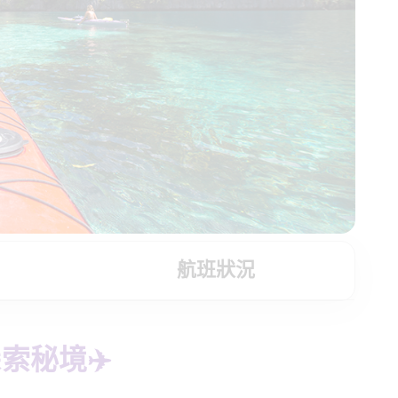
航班狀況
索秘境✈️