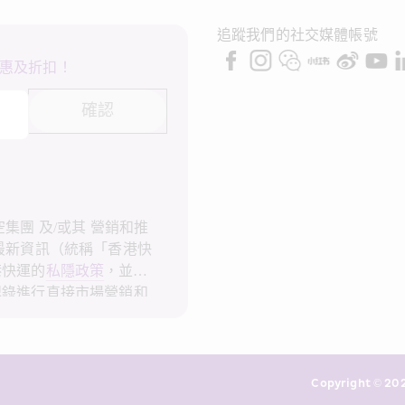
追蹤我們的社交媒體帳號
惠及折扣！
確認
集團 及/或其 營銷和推
最新資訊（統稱「香港快
港快運的
私隱政策
，並同
記錄進行直接市場營銷和
會使用我的個人資料作直
隱政策
。
Copyright © 202