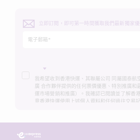
立即訂閱，即可第一時間獲取我們最新獨家優
電子郵箱*
我希望收到香港快運、其聯屬公司 同屬國泰航空
廣 合作夥伴提供的任何票價優惠、特別推廣和
運市場營銷和推廣）。我確認已閱讀並了解香
意香港快運使用上述個人資料和任何過往交易
推廣。我知悉在未經我的同意下，香港快運不
接營銷和推廣用途。詳情請參閱香港快運的
私