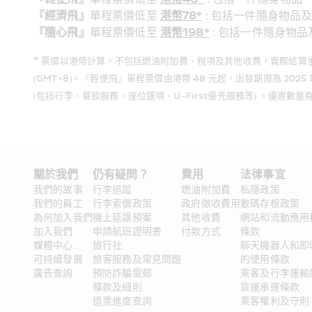
『經濟飛』
單程票價低至 
港幣78*
 : 包括一件隨身物品
『隨心飛』
單程票價低至 
港幣198*
 : 包括一件隨身物
*
 票價以港幣計算，不包括燃油附加費、稅項及其他收費，實際結算金額可隨匯率而
(GMT+8)。『輕便飛』單程票價由港幣 48 元起，出發期限為 20
(包括行李、餐飲服務、座位選項、U-First優先服務等) 。優
關於我們
仍有疑問？ 
費用
法律事宜
我們的故事
行李追蹤
燃油附加費
私隱政策
我們的員工
行李索償政策
政府徵收費用
數碼存根政策
為何加入我們
機上延誤預案
其他收費
網站和流動應用
加入我們
申請航班證明書
付款方式
條款
媒體中心
旅行社
聊天機器人和即
可持續發展
旅客服務及常見問題
的使用條款
廣告查詢
預防詐騙電郵
乘客及行李運輸
條款及細則
貨運承運條款
退票進度查詢
乘客權利及守則