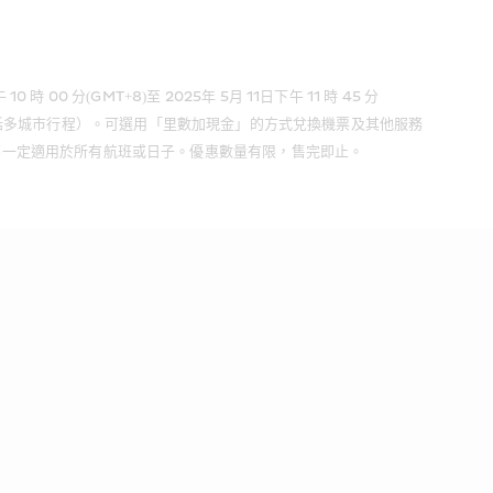
分(GMT+8)至 2025年 5月 11日下午 11 時 45 分
航班（包括多城市行程）。可選用「里數加現金」的方式兌換機票及其他服務 
並不一定適用於所有航班或日子。優惠數量有限，售完即止。