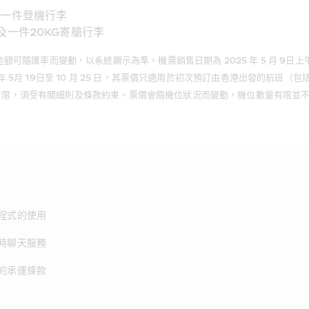
及一件登機行李
品及一件20KG寄艙行李
變動，以系統顯示為準。機票銷售日期為 2025 年 5 月 9日上午 10 時 00 
25 年 5月 19日至 10 月 25 日，其票價只適用於初次預訂由香港出發的
惠數量有限，須受有關細則及條款約束。票價會隨機位狀況而變動，機位數量有限
程式的使用
時聊天服務
的承運條款