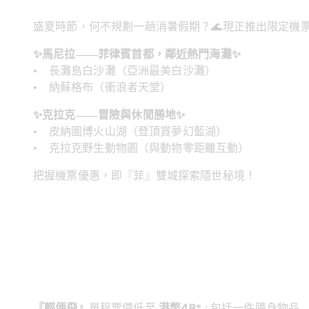
盛夏時節，何不規劃一趟消暑假期？🌊現正推出限定機票
✨馬尼拉——菲律賓首都，鄰近熱門海灘✨
•    長灘島白沙灘（亞洲最美白沙灘）
•    納蘇格布（衝浪者天堂）
✨克拉克——冒險與休閒勝地✨
•    皮納圖博火山湖（登頂賞夢幻藍湖）
•    克拉克野生動物園（與動物零距離互動）
把握機票優惠，即『菲』雙城探索隱世秘境！
『輕便飛』
單程票價低至 
港幣48*
 : 包括一件隨身物品