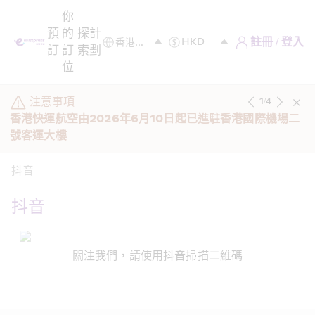
你
預
的
探
計
註冊 / 登入
訂
訂
索
劃
位
注意事項
1
/
4
香港快運航空由2026年6月10日起已進駐香港國際機場二
號客運大樓
抖音
抖音
關注我們，請使用抖音掃描二維碼