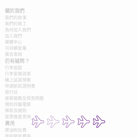
關於我們
我們的故事
我們的員工
為何加入我們
加入我們
媒體中心
可持續發展
廣告查詢
仍有疑問？ 
行李追蹤
行李索償政策
機上延誤預案
申請航班證明書
旅行社
旅客服務及常見問題
預防詐騙電郵
條款及細則
退票進度查詢
費用
燃油附加費
政府徵收費用