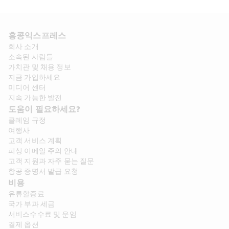
홍콩익스프레스​ 
회사 소개​
소속된 사람들
가치관 및 채용 정보​
지금 가입하세요
미디어 센터
지속 가능한 발전
도움이 필요하세요?
클레임 규정
여행사
고객 서비스 계획
피싱 이메일 주의 안내
고객 지원과 자주 묻는 질문
항공 증명서 발급 요청
비용
유류할증료
국가 부과 세금
서비스수수료 및 운임
결제 옵션