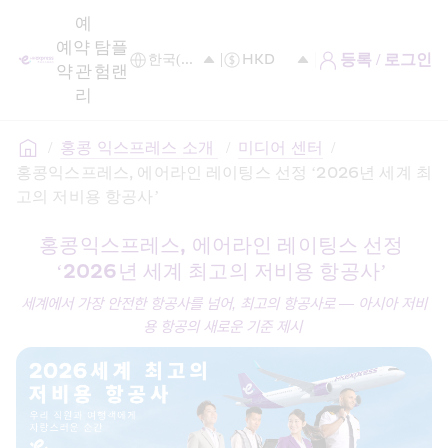
예
예
약 
탐
플
등록 / 로그인
약
관
험
랜
리
/
홍콩 익스프레스 소개 
/
미디어 센터
/
홍콩익스프레스, 에어라인 레이팅스 선정 ‘2026년 세계 최
고의 저비용 항공사’ 
홍콩익스프레스, 에어라인 레이팅스 선정 
‘2026년 세계 최고의 저비용 항공사’ 
세계에서
가장
안전한
항공사를
넘어
,
최고의
항공사로
—
아시아
저비
용
항공의
새로운
기준
제시