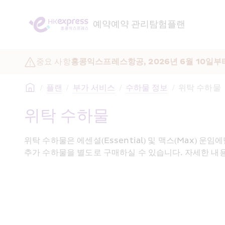
예약
예약 관리
탐험
플랜
중요 사항
홍콩익스프레스항공, 2026년 6월 10일부
/
플랜
/
부가 서비스
/
수하물 정보
/
위탁 수하물
위탁 수하물
위탁 수하물은 에센셜(Essential) 및 맥스(Max) 
추가 수하물을 별도로 구매하실 수 있습니다. 자세한 내용