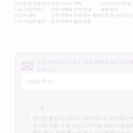
가치관 및 채용 정보​
고객 서비스 계획
서비스수수료 및
지금 가입하세요
피싱 이메일 주의 안내
결제 옵션
미디어 센터
고객 지원과 자주 묻는 질문
운임 및 서비스 
지속 가능한 발전
항공 증명서 발급 요청
지금 구독하시면 최신 독점 혜택과 할인 정보를
있습니다!
이메일 주소*
본인은 홍콩익스프레스 에어웨이즈 유한회사(“HK
퍼시픽 그룹 내 및/또는 그 마케팅 파트너 (총칭하
운임 할인, 특별 행사 및 최신 소식을 받고 싶습니