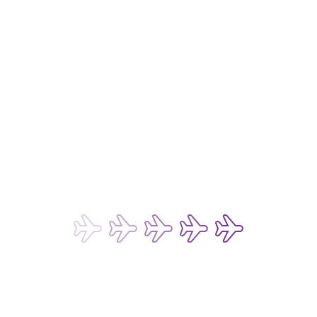
도움이 필요하세요?
클레임 규정
여행사
고객 서비스 계획
피싱 이메일 주의 안내
고객 지원과 자주 묻는 질문
항공 증명서 발급 요청
비용
유류할증료
국가 부과 세금
서비스수수료 및 운임
결제 옵션
운임 및 서비스 요금표
개인정보 취급방침
개인정보보호정책
쿠키 정책
웹사이트 및 모바일 애플리케이션 이용 약관
챗봇 및 실시간 채팅 서비스 이용 약관
승객 및 수하물 운송 약관
화물 운송 약관
승객 권리 및 규정