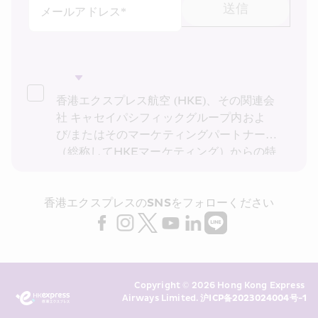
送信
メールアドレス*
香港エクスプレス航空 (HKE)、その関連会
社 キャセイパシフィックグループ内およ
び/またはそのマーケティングパートナー
（総称してHKEマーケティング）からの特
別運賃、特別オファー、最新情報の受け取
りを希望します。私は、HKEの
プライバシ
香港エクスプレスのSNSをフォローください
ーポリシー
を読み理解したことを確認し、
HKE マーケティングが上記の私の個人デ
ータ (および私の過去の取引記録) をダイレ
クト マーケティングに利用することに同意
します。 また、HKE が私の個人データを
Copyright © 2026 Hong Kong Express 
同意なしに利用しないことを承知していま
Airways Limited. 
沪ICP备2023024004号-1
す。 詳細については、HKE の
プライバシ