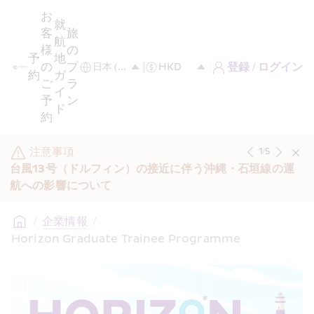
お
就
客
旅
航
様
の
予
地
の
プ
登録 / ログイン
約
ガ
ご
ラ
イ
予
ン
ド
約
注意事項
1
/
5
台風13号（ドルフィン）の接近に伴う沖縄・石垣線の運
航への影響について
/
企業情報
/
Horizon Graduate Trainee Programme