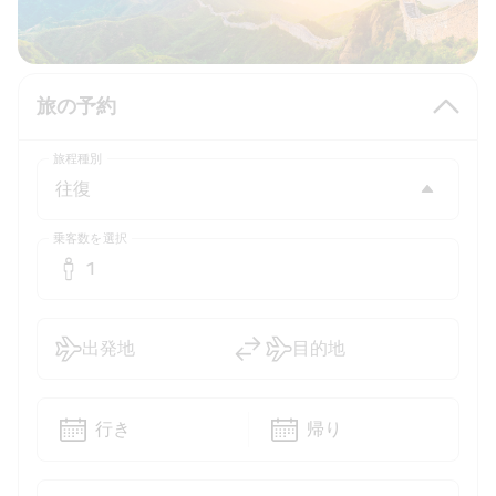
旅の予約
旅程種別
乗客数を選択
1
出発地
目的地
行き
帰り