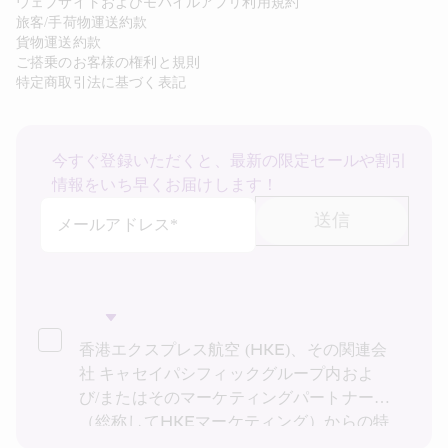
ウェブサイトおよびモバイルアプリ利用規約
旅客/手荷物運送約款
貨物運送約款
ご搭乗のお客様の権利と規則
特定商取引法に基づく表記
今すぐ登録いただくと、最新の限定セールや割引
情報をいち早くお届けします！
送信
メールアドレス*
香港エクスプレス航空 (HKE)、その関連会
社 キャセイパシフィックグループ内およ
び/またはそのマーケティングパートナー
（総称してHKEマーケティング）からの特
別運賃、特別オファー、最新情報の受け取