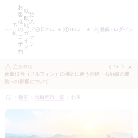
お
就
客
旅
航
様
の
予
地
の
プ
登録 / ログイン
約
ガ
ご
ラ
イ
予
ン
ド
約
注意事項
1
/
5
台風13号（ドルフィン）の接近に伴う沖縄・石垣線の運
航への影響について
/
探索
/
就航都市一覧
/
北京