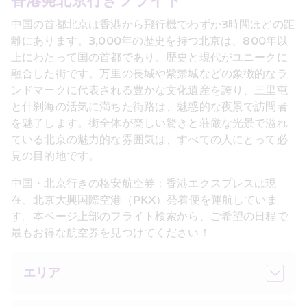
香港発北京行きフライト
中国の首都北京は香港から飛行機でわずか3時間ほどの距
離にあります。3,000年の歴史を持つ北京は、800年以
上にわたって国の首都であり、歴史と現代がユニークに
融合した街です。万里の長城や紫禁城などの象徴的なラ
ンドマークに代表される豊かな文化遺産を誇り、三里屯
と什刹海の活気に満ちた街路は、魅惑的な夜景で訪問者
を魅了します。街全体が楽しい驚きと荘厳な光景で溢れ
ている北京の魅力的な雰囲気は、すべての人にとって必
見の目的地です。
中国・北京行きの格安航空券：香港エクスプレスは現
在、北京大興国際空港（PKX）発着便を運航していま
す。本ページ上部のフライト検索から、ご希望の日程で
最もお得な航空券を見つけてください！
エリア