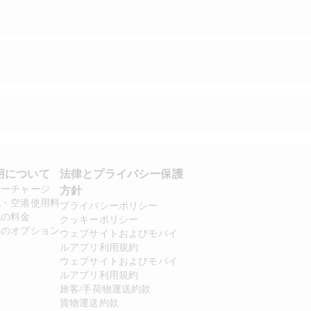
用について 
法律とプライバシー保護
サーチャージ
方針 
税・空港使用料
プライバシーポリシー
他の料金
クッキーポリシー
いのオプション
ウェブサイトおよびモバイ
ルアプリ利用規約
ウェブサイトおよびモバイ
ルアプリ利用規約
旅客/手荷物運送約款
貨物運送約款