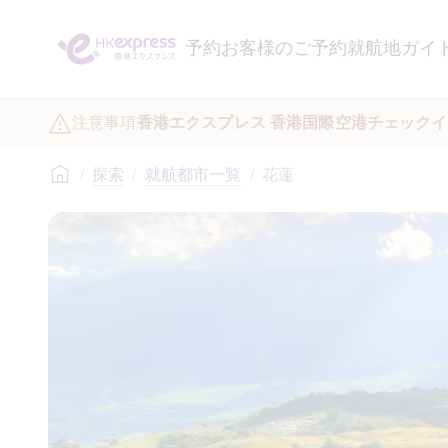
予約
お客様のご予約
就航地ガイ
注意事項
香港エクスプレス 香港国際空港チェックイ
/
探索
/
就航都市一覧
/
花蓮