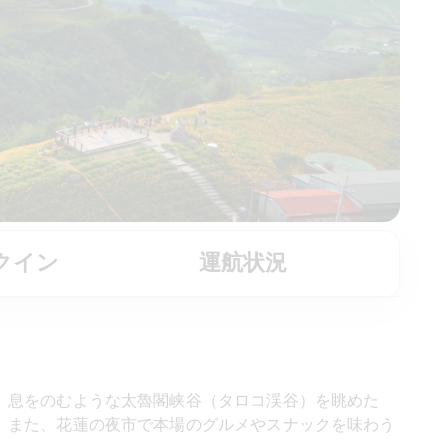
クイン
運航状況
、息をのむような太魯閣峡谷（タロコ渓谷）を眺めた
。また、花蓮の夜市で本場のグルメやスナックを味わう