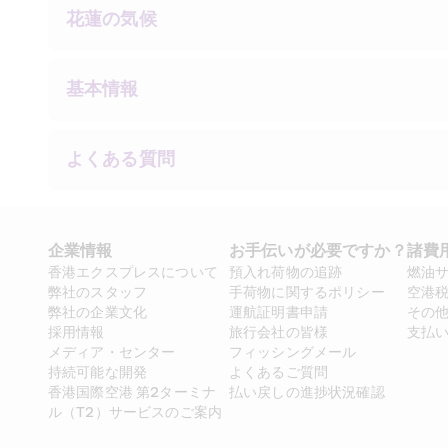
花蓮の気候
基本情報
よくある質問
企業情報
お手伝いが必要ですか？
諸費
香港エクスプレスについて
預入れ荷物の追跡
燃油
弊社のスタッフ
手荷物に関するポリシー
空港
弊社の企業文化
運航証明書申請
その
採用情報
旅行会社の皆様
支払
メディア・センター
フィッシングメール
持続可能な開発
よくあるご質問
香港国際空港 第2ターミナ
払い戻しの進捗状況確認
ル（T2）サービスのご案内