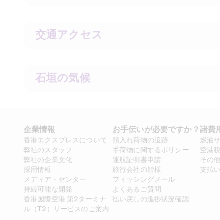
交通アクセス
石垣の気候
企業情報
お手伝いが必要ですか？
諸費
香港エクスプレスについて
預入れ荷物の追跡
燃油
弊社のスタッフ
手荷物に関するポリシー
空港
弊社の企業文化
運航証明書申請
その
採用情報
旅行会社の皆様
支払
メディア・センター
フィッシングメール
持続可能な開発
よくあるご質問
香港国際空港 第2ターミナ
払い戻しの進捗状況確認
ル（T2）サービスのご案内