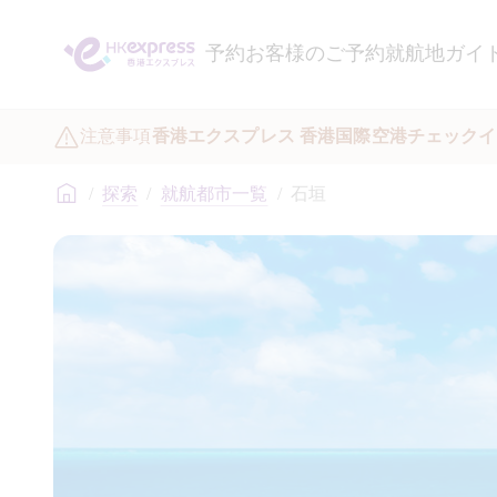
予約
お客様のご予約
就航地ガイ
注意事項
香港エクスプレス 香港国際空港チェックイ
/
探索
/
就航都市一覧
/
石垣