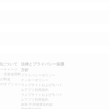
用について 
法律とプライバシー保護
サーチャージ
方針 
税・空港使用料
プライバシーポリシー
他の料金
クッキーポリシー
いのオプション
ウェブサイトおよびモバイ
ルアプリ利用規約
ウェブサイトおよびモバイ
ルアプリ利用規約
旅客/手荷物運送約款