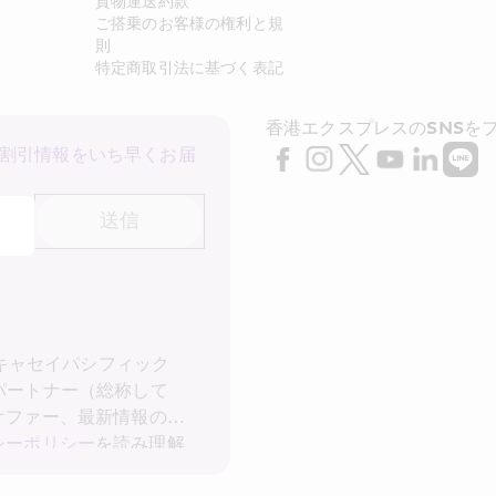
貨物運送約款
ご搭乗のお客様の権利と規
則
特定商取引法に基づく表記
香港エクスプレスのSNSを
割引情報をいち早くお届
送信
 キャセイパシフィック
パートナー（総称して
オファー、最新情報の受
シーポリシー
を読み理解
記の私の個人データ (お