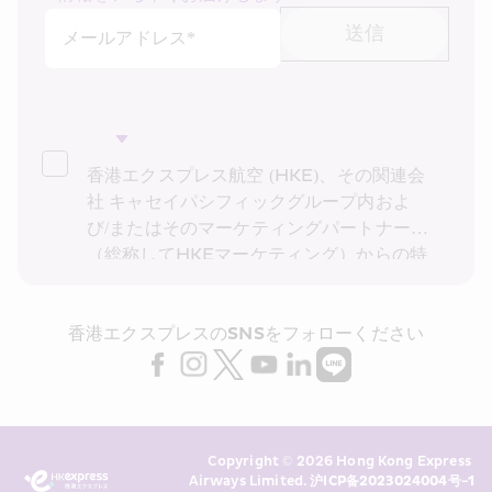
送信
メールアドレス*
香港エクスプレス航空 (HKE)、その関連会
社 キャセイパシフィックグループ内およ
び/またはそのマーケティングパートナー
（総称してHKEマーケティング）からの特
別運賃、特別オファー、最新情報の受け取
りを希望します。私は、HKEの
プライバシ
香港エクスプレスのSNSをフォローください
ーポリシー
を読み理解したことを確認し、
HKE マーケティングが上記の私の個人デ
ータ (および私の過去の取引記録) をダイレ
クト マーケティングに利用することに同意
します。 また、HKE が私の個人データを
Copyright © 2026 Hong Kong Express 
同意なしに利用しないことを承知していま
Airways Limited. 
沪ICP备2023024004号-1
す。 詳細については、HKE の
プライバシ