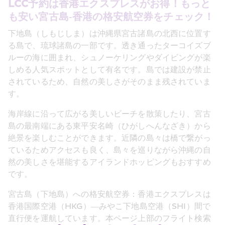
LCC予約は香港エクスプレスがお得！もっと
も安い宮古島‐香港の格安航空券をチェック！
下地島（しもじしま）は沖縄県宮古諸島の北西に位置す
る島で、琉球諸島の一部です。透き通ったターコイズブ
ルーの海に囲まれ、シュノーケリングやダイビングが楽
しめる人気スポットとして有名です。島では建設が禁止
されているため、自然の美しさがそのまま残されていま
す。
海岸線に沿って広がる美しいビーチを散策したり、宮古
島の最南端にある東平安名崎（ひがしへんなざき）から
絶景を楽しむことができます。近隣の島々は橋で繋がっ
ているためアクセスも良く、島々を巡りながら沖縄の自
然の美しさを堪能するアイランドホッピングもおすすめ
です。
宮古島（下地島）への格安航空券：香港エクスプレスは
香港国際空港（HKG）―みやこ下地島空港（SHI）間で
直行便を運航しています。本ページ上部のフライト検索