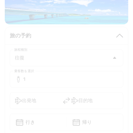
旅の予約
旅程種別
乗客数を選択
1
出発地
目的地
行き
帰り