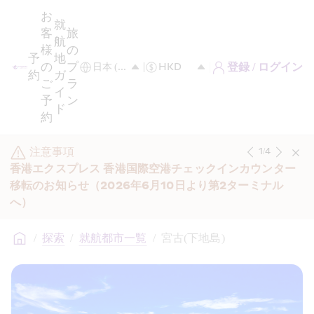
お
就
客
旅
航
様
の
予
地
の
プ
登録 / ログイン
約
ガ
ご
ラ
イ
予
ン
ド
約
注意事項
1
/
4
香港エクスプレス 香港国際空港チェックインカウンター
移転のお知らせ（2026年6月10日より第2ターミナル
へ）
/
探索
/
就航都市一覧
/
宮古(下地島)