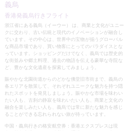
義烏
香港発義烏行きフライト
浙江省にある義烏（イーウー） は、商業と文化がユニー
クに交わり、古い伝統と現代のイノベーションが融合し
ています。その中心は、世界中の宝物が揃うグローバル
な商品市場であり、買い物客にとってのパラダイスとな
っています。ショッピングだけでなく、義烏では歴史的
な街並みや郷土料理、過去の物語を伝える豪華な寺院な
ど、豊かな文化遺産を探索してみましょう。
賑やかな北園街道からのどかな佛堂旧市街まで、義烏の
各エリアを散策して、それぞれユニークな魅力を持つ隠
れたスポットを発見しましょう。賑やかな市場を味わい
たい人も、古刹の静寂を味わいたい人も、商業と文化の
融合を楽しみたい人も、義烏では常に新たな魅力を感じ
ることができる忘れられない旅が待っています。
中国・義烏行きの格安航空券：香港エクスプレスは現