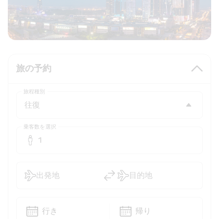
旅の予約
旅程種別
乗客数を選択
1
出発地
目的地
行き
帰り