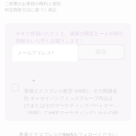
ご搭乗のお客様の権利と規則
特定商取引法に基づく表記
今すぐ登録いただくと、最新の限定セールや割引
情報をいち早くお届けします！
送信
メールアドレス*
香港エクスプレス航空 (HKE)、その関連会
社 キャセイパシフィックグループ内およ
び/またはそのマーケティングパートナー
（総称してHKEマーケティング）からの特
別運賃、特別オファー、最新情報の受け取
りを希望します。私は、HKEの
プライバシ
香港エクスプレスのSNSをフォローください
ーポリシー
を読み理解したことを確認し、