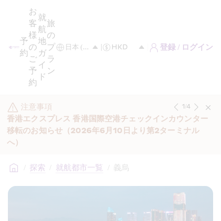
お
就
客
旅
航
様
の
予
地
の
プ
登録 / ログイン
約
ガ
ご
ラ
イ
予
ン
ド
約
注意事項
1
/
4
香港エクスプレス 香港国際空港チェックインカウンター
移転のお知らせ（2026年6月10日より第2ターミナル
へ）
/
探索
/
就航都市一覧
/
義烏