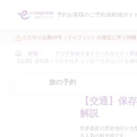
予約
お客様のご予約
就航地ガイ
注意事項
台風13号（ドルフィン）の接近に伴う沖
/
探索
/
	 アジアをめぐるトラベルガイド｜香
【交通】保存版！マカオ行き インターモダルパスを徹
旅の予約
【交通】保存
解説
世界遺産の歴史地区や大
る人気の観光地です。