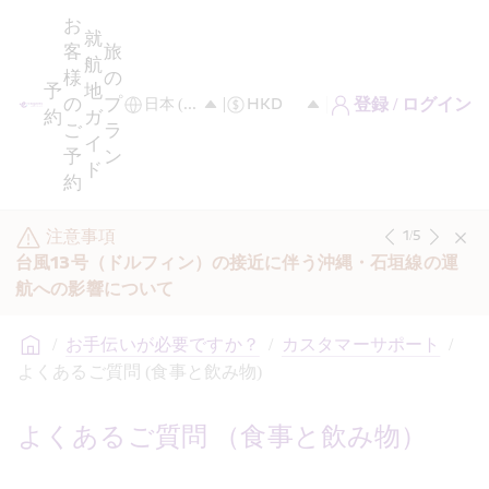
お
就
客
旅
航
様
の
予
地
の
プ
登録 / ログイン
約
ガ
ご
ラ
イ
予
ン
ド
約
注意事項
1
/
5
台風13号（ドルフィン）の接近に伴う沖縄・石垣線の運
航への影響について
/
お手伝いが必要ですか？
/
カスタマーサポート
/
よくあるご質問 (食事と飲み物)
よくあるご質問 （食事と飲み物）