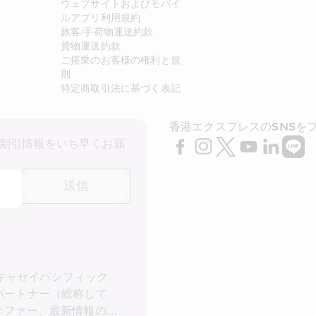
ウェブサイトおよびモバイ
ルアプリ利用規約
旅客/手荷物運送約款
貨物運送約款
ご搭乗のお客様の権利と規
則
特定商取引法に基づく表記
香港エクスプレスのSNSを
割引情報をいち早くお届
送信
 キャセイパシフィック
パートナー（総称して
オファー、最新情報の受