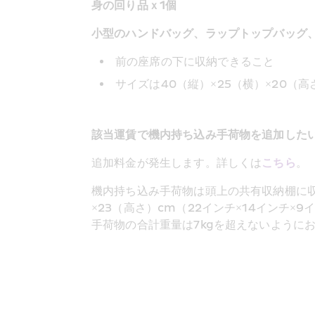
身の回り品ｘ1個
小型のハンドバッグ、ラップトップバッグ
前の座席の下に収納できること
サイズは40（縦）×25（横）×20（
該当運賃で機内持ち込み手荷物を追加した
追加料金が発生します。詳しくは
こちら
。
機内持ち込み手荷物は頭上の共有収納棚に収
×23（高さ）cm（22インチ×14インチ
手荷物の合計重量は7kgを超えないように