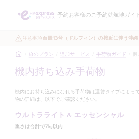
予約
お客様のご予約
就航地ガイ
注意事項
台風13号（ドルフィン）の接近に伴う沖
/
旅のプラン
/
追加サービス
/
手荷物ガイド
/
機
機内持ち込み手荷物 
機内にお持ち込みになれる手荷物は運賃タイプによっ
物の詳細は、以下でご確認ください。
ウルトラライト & エッセンシャル
重さは合計で7㎏以内