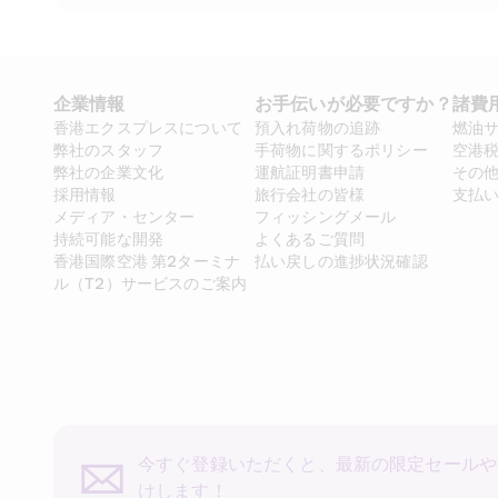
企業情報
お手伝いが必要ですか？
諸費
香港エクスプレスについて
預入れ荷物の追跡
燃油
弊社のスタッフ
手荷物に関するポリシー
空港
弊社の企業文化
運航証明書申請
その
採用情報
旅行会社の皆様
支払
メディア・センター
フィッシングメール
持続可能な開発
よくあるご質問
香港国際空港 第2ターミナ
払い戻しの進捗状況確認
ル（T2）サービスのご案内
今すぐ登録いただくと、最新の限定セールや
けします！