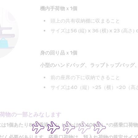
機内手荷物ｘ1個
頭上の共有収納棚に収まること
サイズは56 (縦) x 36 (横) x 23 (高
身の回り品ｘ1個
小型のハンドバッグ、ラップトップバッグ
前の座席の下に収納できること
サイズは40（縦）×25（横）×20（高
荷物の一部とみなします
1個あたり800香港ドル（または15,400円）*の搭乗口荷
だく必要があります。搭乗口荷物は、預入れ荷物の規定サイズ