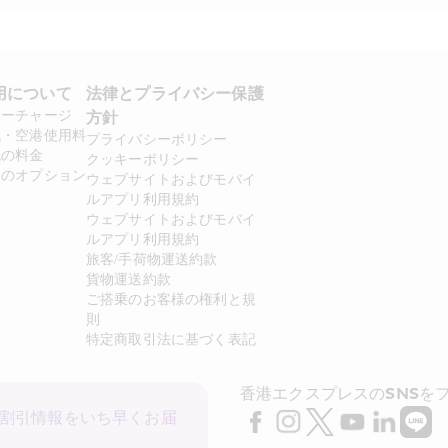
用について 
法律とプライバシー保護
サーチャージ
方針 
税・空港使用料
プライバシーポリシー
他の料金
クッキーポリシー
いのオプション
ウェブサイトおよびモバイ
ルアプリ利用規約
ウェブサイトおよびモバイ
ルアプリ利用規約
旅客/手荷物運送約款
貨物運送約款
ご搭乗のお客様の権利と規
則
特定商取引法に基づく表記
香港エクスプレスのSNSを
割引情報をいち早くお届