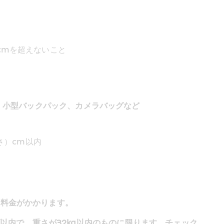
さ) cmを超えないこと 
、小型バックパック、カメラバッグなど
さ）cm以内
物料金がかかります。
以内で、重さが32kg以内のものに限ります。チェック