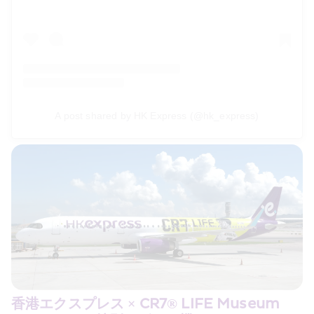
A post shared by HK Express (@hk_express)
香港エクスプレス × CR7® LIFE Museum 