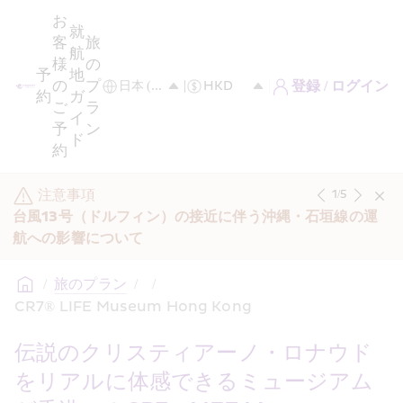
お
就
客
旅
航
様
の
予
地
の
プ
登録 / ログイン
約
ガ
ご
ラ
イ
予
ン
ド
約
注意事項
1
/
5
台風13号（ドルフィン）の接近に伴う沖縄・石垣線の運
航への影響について
/
旅のプラン
/
/
CR7® LIFE Museum Hong Kong
伝説のクリスティアーノ・ロナウド
をリアルに体感できるミュージアム