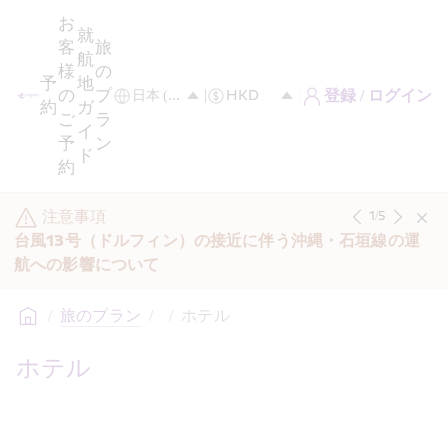
お
就
客
旅
航
様
の
予
地
の
プ
登録 / ログイン
約
ガ
ご
ラ
イ
予
ン
ド
約
注意事項
1
/
5
台風13号（ドルフィン）の接近に伴う沖縄・石垣線の運
航への影響について
/
旅のプラン
/
/
ホテル
ホテル