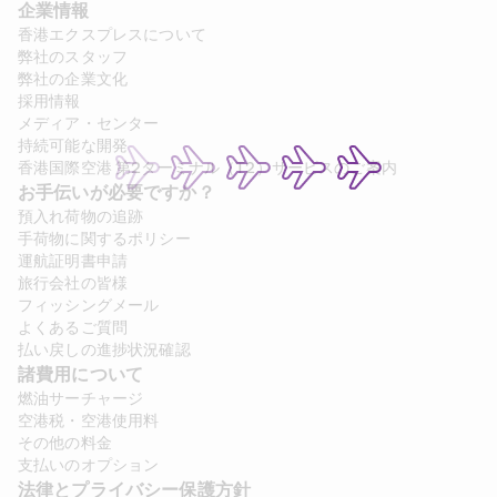
企業情報
香港エクスプレスについて
弊社のスタッフ
弊社の企業文化
採用情報
メディア・センター
持続可能な開発
香港国際空港 第2ターミナル（T2）サービスのご案内
お手伝いが必要ですか？
預入れ荷物の追跡
手荷物に関するポリシー
運航証明書申請
旅行会社の皆様
フィッシングメール
よくあるご質問
払い戻しの進捗状況確認
諸費用について 
燃油サーチャージ
空港税・空港使用料
その他の料金
支払いのオプション
法律とプライバシー保護方針 