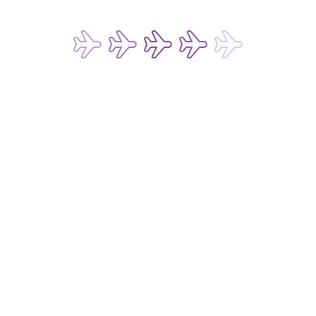
特定商取引法に基づく表記
香港エクスプレスのSNSを
割引情報をいち早くお届
送信
 キャセイパシフィック
パートナー（総称して
オファー、最新情報の受
シーポリシー
を読み理解
記の私の個人データ (お
ケティングに利用するこ
ータを同意なしに利用し
HKE の
プライバシー
Copyright © 202