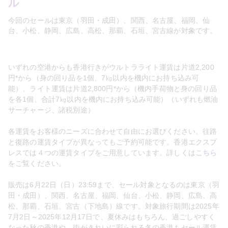
ル
今回のセールは東京（羽田・成田）、関西、名古屋、福岡、仙
台、小松、静岡、広島、高松、那覇、石垣、宮古線が対象です。
いずれの空港からも香港行きがウルトラライト運賃は片道
2,200
円
*
から（身の回り品を
1
個、
7
㎏以内を機内にお持ち込み可
能）、ライト運賃は片道
2,800
円
*
から（機内手荷物と身の回り品
を各
1
個、合計
7
㎏以内を機内にお持ち込み可能）（いずれも燃油
サーチャージ、諸税別途）
各運賃をお客様のニーズに合わせて自由にお選びください。往路
と復路の運賃タイプが異なってもご予約可能です。香港エクスプ
レスでは４つの運賃タイプをご用意しています。詳しくは
こちら
をご覧ください。 
販売は
6
月
22
日（日）
23:59
まで、セール対象となるのは東京（羽
田・成田）、関西、名古屋、福岡、仙台、小松、静岡、広島、高
松、那覇、石垣、宮古（下地島）線です。対象旅行期間は
2025
年
7
月
2
日～
2025
年
12
月
17
日で、夏休みはもちろん、過ごしやすく
なった秋の香港や、街がきれいに彩られる冬の香港もセール運賃