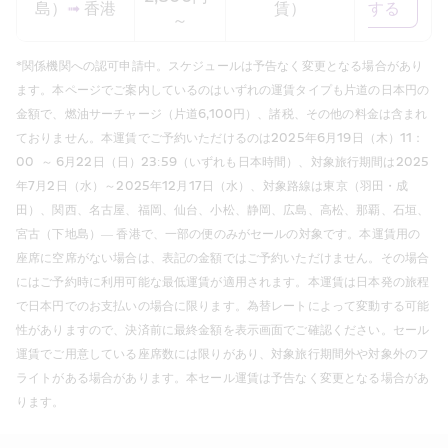
島）
➟
 香港
賃）
する
～
*関係機関への認可申請中。スケジュールは予告なく変更となる場合があり
ます。本ページでご案内しているのはいずれの運賃タイプも片道の日本円の
金額で、燃油サーチャージ（片道6,100円）、諸税、その他の料金は含まれ
ておりません。本運賃でご予約いただけるのは2025年6月19日（木）11：
00  ～ 6月22日（日）23:59（いずれも日本時間）、対象旅行期間は2025
年7月2日（水）～2025年12月17日（水）、対象路線は東京（羽田・成
田）、関西、名古屋、福岡、仙台、小松、静岡、広島、高松、那覇、石垣、
宮古（下地島）― 香港で、一部の便のみがセールの対象です。本運賃用の
座席に空席がない場合は、表記の金額ではご予約いただけません。その場合
にはご予約時に利用可能な最低運賃が適用されます。本運賃は日本発の旅程
で日本円でのお支払いの場合に限ります。為替レートによって変動する可能
性がありますので、決済前に最終金額を表示画面でご確認ください。セール
運賃でご用意している座席数には限りがあり、対象旅行期間外や対象外のフ
ライトがある場合があります。本セール運賃は予告なく変更となる場合があ
ります。