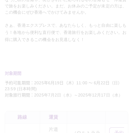
で旅をお楽しみください。まだ、お休みのご予定が未定の方は、
この機会にぜひ香港へでかけてみませんか。
さぁ、香港エクスプレスで、あなたらしく、もっと自由に楽しも
う！各地から便利な直行便で、香港旅行をお楽しみください。お
得に購入できるこの機会をお見逃しなく！
対象期間
予約可能期間：
2025
年
6
月
19
日（
木
）
11:00 
～ 
6
月
22
日（
日
）
23:59 (
日本時間
)
対象旅行期間：
2025
年
7
月
2
日（水）～
2025
年
12
月
17
日（水）
路線
運賃
片道