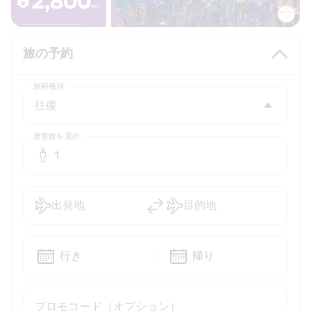
旅の予約
旅程種別
乗客数を選択
1
出発地
目的地
行き
帰り
プロモコード（オプション）