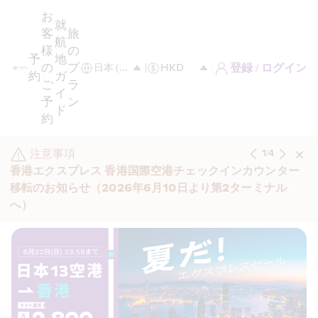
お
就
客
旅
航
様
の
予
地
の
プ
登録 / ログイン
約
ガ
ご
ラ
イ
予
ン
ド
約
注意事項
1
/
4
香港エクスプレス 香港国際空港チェックインカウンター
移転のお知らせ（2026年6月10日より第2ターミナル
へ）