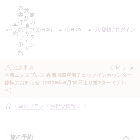
お
就
客
旅
航
様
の
予
地
の
プ
登録 / ログイン
約
ガ
ご
ラ
イ
予
ン
ド
約
注意事項
1
/
4
香港エクスプレス 香港国際空港チェックインカウンター
移転のお知らせ（2026年6月10日より第2ターミナル
へ）
/
旅のプラン
/
お得な情報
/
/
旅の予約