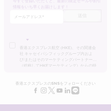
今すぐ登録いただくと、最新の限定セールや割引
情報をいち早くお届けします！
送信
メールアドレス*
香港エクスプレス航空 (HKE)、その関連会
社 キャセイパシフィックグループ内およ
び/またはそのマーケティングパートナー
（総称してHKEマーケティング）からの特
別運賃、特別オファー、最新情報の受け取
りを希望します。私は、HKEの
プライバシ
香港エクスプレスのSNSをフォローください
ーポリシー
を読み理解したことを確認し、
HKE マーケティングが上記の私の個人デ
ータ (および私の過去の取引記録) をダイレ
クト マーケティングに利用することに同意
します。 また、HKE が私の個人データを