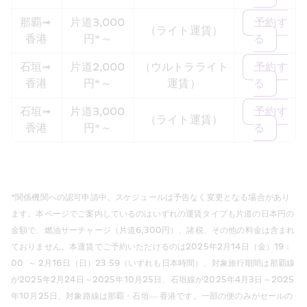
那覇
➟
片道3,000
予約す
（ライト運賃）
香港
円*～
る
石垣
➟
片道2,000
（ウルトラライト
予約す
香港
円*～
運賃）
る
石垣
➟
片道3,000
予約す
（ライト運賃）
香港
円*～
る
*関係機関への認可申請中。スケジュールは予告なく変更となる場合があり
ます。本ページでご案内しているのはいずれの運賃タイプも片道の日本円の
金額で、燃油サーチャージ（片道6,300円）、諸税、その他の料金は含まれ
ておりません。本運賃でご予約いただけるのは2025年2月14日（金）19：
00  ～ 2月16日（日）23:59（いずれも日本時間）、対象旅行期間は那覇線
が2025年2月24日～2025年10月25日、石垣線が2025年4月3日～2025
年10月25日、対象路線は那覇・石垣― 香港です。一部の便のみがセールの