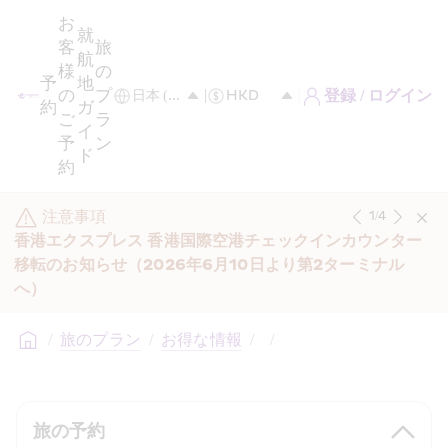
お
就
客
旅
航
様
の
予
地
の
プ
登録 / ログイン
約
ガ
ご
ラ
イ
予
ン
ド
約
注意事項
1
/
4
香港エクスプレス 香港国際空港チェックインカウンター
移転のお知らせ（2026年6月10日より第2ターミナル
へ）
/
旅のプラン
/
お得な情報
/
/
旅の予約