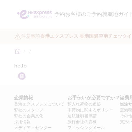
予約
お客様のご予約
就航地ガイ
注意事項
香港エクスプレス 香港国際空港チェックイ
/
/
hello
企業情報
お手伝いが必要ですか？
諸費
香港エクスプレスについて
預入れ荷物の追跡
燃油
弊社のスタッフ
手荷物に関するポリシー
空港
弊社の企業文化
運航証明書申請
その
採用情報
旅行会社の皆様
支払
メディア・センター
フィッシングメール