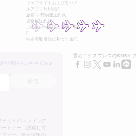
ウェブサイトおよびモバイ
ルアプリ利用規約
旅客/手荷物運送約款
貨物運送約款
ご搭乗のお客様の権利と規
則
特定商取引法に基づく表記
香港エクスプレスのSNSを
割引情報をいち早くお届
送信
 キャセイパシフィック
パートナー（総称して
オファー、最新情報の受