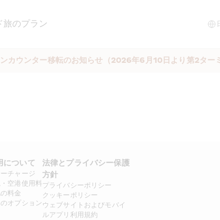
ド
旅のプラン
ンカウンター移転のお知らせ（2026年6月10日より第2ター
用について 
法律とプライバシー保護
サーチャージ
方針 
税・空港使用料
プライバシーポリシー
他の料金
クッキーポリシー
いのオプション
ウェブサイトおよびモバイ
ルアプリ利用規約