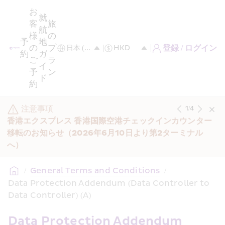
お
就
客
旅
航
様
の
予
地
の
プ
登録 / ログイン
約
ガ
ご
ラ
イ
予
ン
ド
約
注意事項
1
/
4
香港エクスプレス 香港国際空港チェックインカウンター
移転のお知らせ（2026年6月10日より第2ターミナル
へ）
/
General Terms and Conditions
/
Data Protection Addendum (Data Controller to 
Data Controller) (A)
Data Protection Addendum 