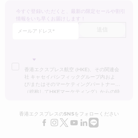
今すぐ登録いただくと、最新の限定セールや割引
情報をいち早くお届けします！
送信
メールアドレス*
香港エクスプレス航空 (HKE)、その関連会
社 キャセイパシフィックグループ内およ
び/またはそのマーケティングパートナー
（総称してHKEマーケティング）からの特
別運賃、特別オファー、最新情報の受け取
りを希望します。私は、HKEの
プライバシ
香港エクスプレスのSNSをフォローください
ーポリシー
を読み理解したことを確認し、
HKE マーケティングが上記の私の個人デ
ータ (および私の過去の取引記録) をダイレ
クト マーケティングに利用することに同意