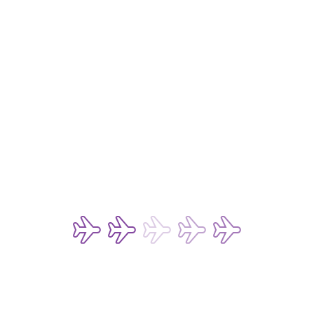
廣告查詢
仍有疑问？
行李追踪
行李索偿政策
延误应急预案
申请航班证明书
旅游同业
预防诈骗电邮
条款及细则
旅客服务与常见问题
退票进度查询
费用
燃油附加费
政府征收费用
其他收费
付款方式
法律事宜 
私隐政策
数码存根政策
网站和移动应用程序的使用条款
聊天机器人和实时聊天服务的使用条款