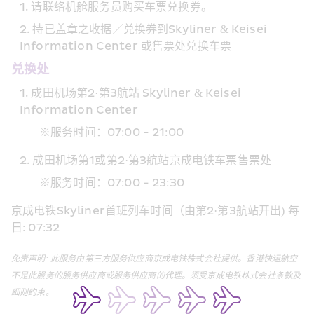
请联络机舱服务员购买车票兑换券。
Skyliner & Keisei 
持已盖章之收据／兑换券到
Information Center 
或售票处兑换车票
兑换处
2·
3
 Skyliner & Keisei 
成田机场第
第
航站
Information Center
07:00 - 21:00
※服务时间：
1
2·
3
成田机场第
或第
第
航站京成电铁车票售票处
07:00 - 23:30
※服务时间：
Skyliner
2·
3
) 
京成电铁
首班列车时间（由第
第
航站开出
每
: 07:32
日
免责声明
: 
此服务由第三方服务供应商京成电铁株式会社提供。香港快运航空
不是此服务的服务供应商或服务供应商的代理。须受京成电铁株式会社条款及
细则约束。