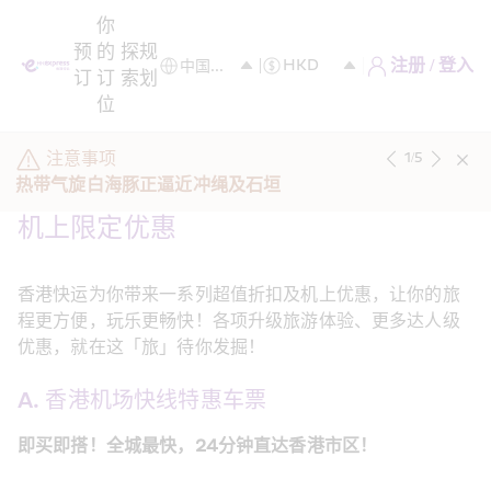
你
预
的
探
规
注册 / 登入
订
订
索
划
位
注意事项
1
/
5
热带气旋白海豚正逼近冲绳及石垣
机上限定优惠
香港快运为你带来一系列超值折扣及机上优惠，让你的旅
程更方便，玩乐更畅快！各项升级旅游体验、更多达人级
优惠，就在这「旅」待你发掘！
A. 香港机场快线特惠车票
24
即买即搭！全城最快，
分钟直达香港市区！