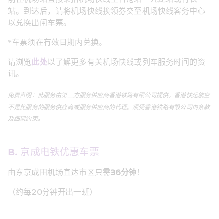
站。到达后，请将机场快线换领劵交至机场快线客务中心
以兑换出闸车票。
*
车票须在有效日期内兑换。
请浏览
此处
以了解更多有关机场快线或列车服务时间的资
讯。
免责声明：此服务由第三方服务供应商香港铁路有限公司提供。香港快运航空
不是此服务的服务供应商或服务供应商的代理。须受香港铁路有限公司的条款
及细则约束。
B. 京成电铁优惠车票
36
由东京成田机场直达市区只需
分钟
！
20
（约每
分钟开出一班）