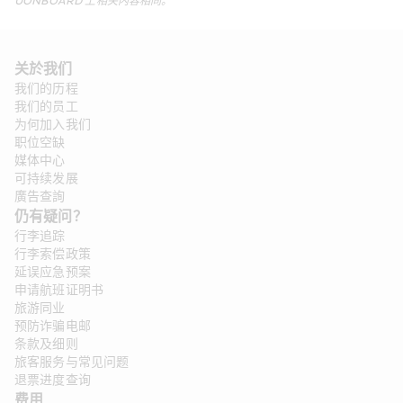
UONBOARD 
上相关内容相同。
关於我们
我们的历程
我们的员工
为何加入我们
职位空缺
媒体中心
可持续发展
廣告查詢
仍有疑问？
行李追踪
行李索偿政策
延误应急预案
申请航班证明书
旅游同业
预防诈骗电邮
条款及细则
旅客服务与常见问题
退票进度查询
费用