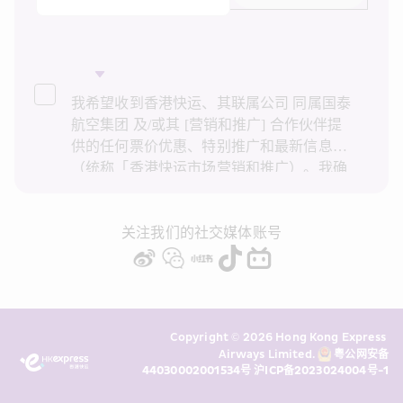
我希望收到香港快运、其联属公司 同属国泰
航空集团 及/或其 [营销和推广] 合作伙伴提
供的任何票价优惠、特别推广和最新信息
（统称「香港快运市场营销和推广）。我确
认已阅读并了解香港快运的
隐私政策
，并同
意香港快运使用上述个人资料和任何过往事
务历史记录进行直接市场营销和推广。我知
关注我们的社交媒体账号
悉在未经我的同意下，香港快运不会使用我
的个人资料作直接营销和推广用途。详情请
参阅香港快运的
隐私政策
。
Copyright © 2026 Hong Kong Express 
Airways Limited. 
粤公网安备
44030002001534号
沪ICP备2023024004号-1