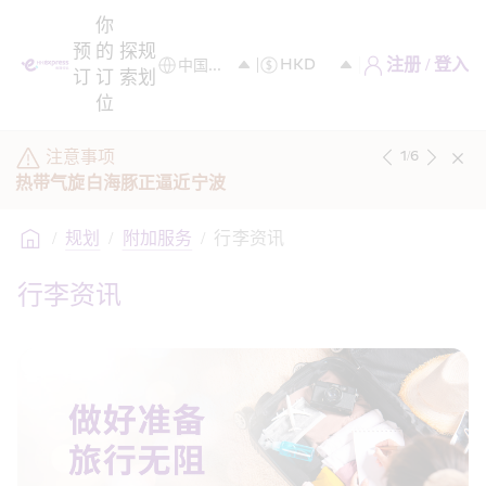
你
预
的
探
规
注册 / 登入
订
订
索
划
位
注意事项
1
/
6
热带气旋白海豚正逼近宁波
/
规划
/
附加服务
/
行李资讯
行李资讯