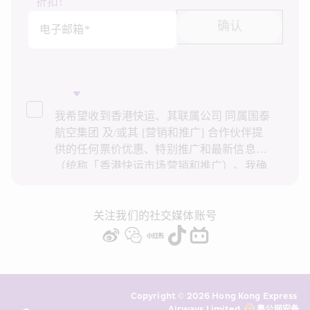
折扣！
确认
电子邮箱*
我希望收到香港快运、其联属公司 同属国泰
航空集团 及/或其 [营销和推广] 合作伙伴提
供的任何票价优惠、特别推广和最新信息
（统称「香港快运市场营销和推广）。我确
认已阅读并了解香港快运的
隐私政策
，并同
意香港快运使用上述个人资料和任何过往事
务历史记录进行直接市场营销和推广。我知
关注我们的社交媒体账号
悉在未经我的同意下，香港快运不会使用我
的个人资料作直接营销和推广用途。详情请
参阅香港快运的
隐私政策
。
Copyright © 2026 Hong Kong Express 
Airways Limited. 
粤公网安备