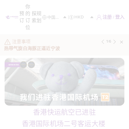
你
预
的
探
规
注册 / 登入
订
订
索
划
位
注意事项
1
/
6
热带气旋白海豚正逼近宁波
香港快运航空已进驻
香港国际机场二号客运大楼 