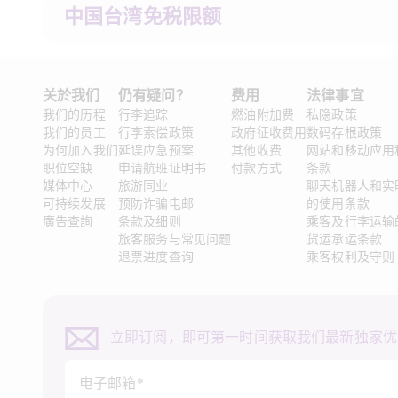
中国台湾免税限额
关於我们
仍有疑问？
费用
法律事宜 
我们的历程
行李追踪
燃油附加费
私隐政策
我们的员工
行李索偿政策
政府征收费用
数码存根政策
为何加入我们
延误应急预案
其他收费
网站和移动应用
职位空缺
申请航班证明书
付款方式
条款
媒体中心
旅游同业
聊天机器人和实
可持续发展
预防诈骗电邮
的使用条款
廣告查詢
条款及细则
乘客及行李运输
旅客服务与常见问题
货运承运条款
退票进度查询
乘客权利及守则
立即订阅，即可第一时间获取我们最新独家优
电子邮箱*