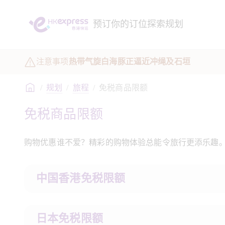
预订
你的订位
探索
规划
注意事项
热带气旋白海豚正逼近冲绳及石垣
/
规划
/
旅程
/
免税商品限额
免税商品限额 
购物优惠谁不爱？精彩的购物体验总能令旅行更添乐趣
中国香港免税限额
日本免税限额